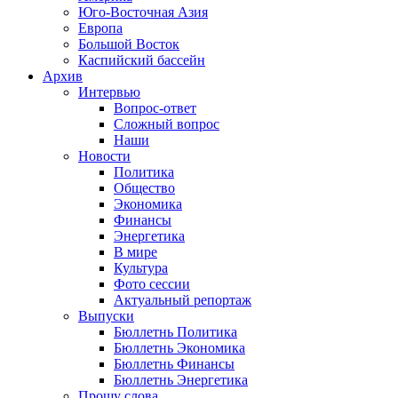
Юго-Восточная Азия
Европа
Большой Восток
Каспийский бассейн
Архив
Интервью
Вопрос-ответ
Сложный вопрос
Наши
Новости
Политика
Общество
Экономика
Финансы
Энергетика
В мире
Культура
Фото сессии
Актуальный репортаж
Выпуски
Бюллетнь Политика
Бюллетнь Экономика
Бюллетнь Финансы
Бюллетнь Энергетика
Прошу слова