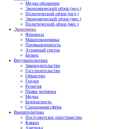
Медиа обозрение
Экономический обзор (нед.)
Политический обзор (нед.)
Экономический обзор (мес.)
Политический обзор (мес.)
Экономика
Финансы
Макроэкономика
Промышленность
Аграрный сектор
Бизнес
Внутриполитика
Законодательство
Госстроительство
Общество
Гендер
Религия
Права человека
Медиа
Безопасность
Социальная сфера
Внешполитика
Постсоветское пространство
Кавказ
Америка