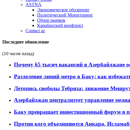
ASTNA
Экономическое обозрение
Политический Мониторинг
Обзор рынков
Карабахский конфликт
Contact az
Последнее обновление
(10 часов назад)
Почему 65 тысяч вакансий в Азербайджане 
Разделение линий метро в Баку: как избежат
Летопись свободы Тебриза: движение Мешрут
Азербайджан централизует управление меди
Баку превращает инвестиционный форум в п
Против кого объединяются Анкара, Исламаб