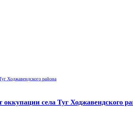
т оккупации села Туг Ходжавендского р