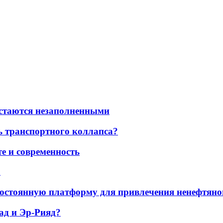
остаются незаполненными
ь транспортного коллапса?
е и современность
а
остоянную платформу для привлечения ненефтяно
ад и Эр-Рияд?