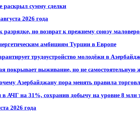
не раскрыл сумму сделки
 августа 2026 года
 разрядке, но возврат к прежнему союзу маловеро
энергетическим амбициям Турции в Европе
гарантирует трудоустройство молодёжи в Азербайд
ая покрывает выживание, но не самостоятельную 
почему Азербайджану пора менять правила торгов
в АЧГ на 31%, сохранив добычу на уровне 8 млн 
уста 2026 года