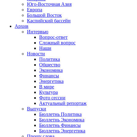
Юго-Восточная Азия
Европа
Большой Восток
Каспийский бассейн
Архив
Интервью
Вопрос-ответ
Сложный вопрос
Наши
Новости
Политика
Общество
Экономика
Финансы
Энергетика
В мире
Культура
Фото сессии
Актуальный репортаж
Выпуски
Бюллетнь Политика
Бюллетнь Экономика
Бюллетнь Финансы
Бюллетнь Энергетика
Прошу слова