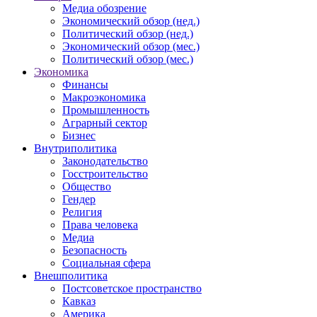
Медиа обозрение
Экономический обзор (нед.)
Политический обзор (нед.)
Экономический обзор (мес.)
Политический обзор (мес.)
Экономика
Финансы
Макроэкономика
Промышленность
Аграрный сектор
Бизнес
Внутриполитика
Законодательство
Госстроительство
Общество
Гендер
Религия
Права человека
Медиа
Безопасность
Социальная сфера
Внешполитика
Постсоветское пространство
Кавказ
Америка