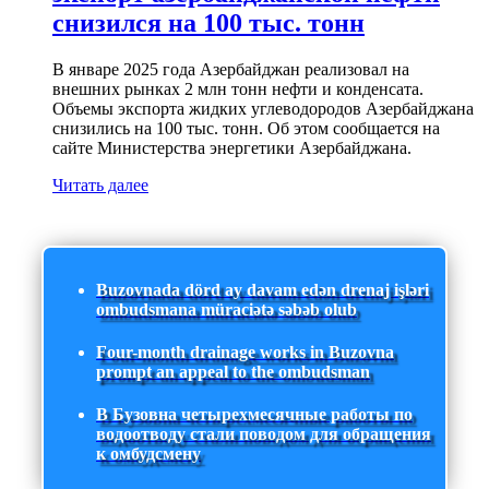
снизился на 100 тыс. тонн
В январе 2025 года Азербайджан реализовал на
внешних рынках 2 млн тонн нефти и конденсата.
Объемы экспорта жидких углеводородов Азербайджана
снизились на 100 тыс. тонн. Об этом сообщается на
сайте Министерства энергетики Азербайджана.
Читать далее
Buzovnada dörd ay davam edən drenaj işləri
ombudsmana müraciətə səbəb olub
Four-month drainage works in Buzovna
prompt an appeal to the ombudsman
В Бузовна четырехмесячные работы по
водоотводу стали поводом для обращения
к омбудсмену