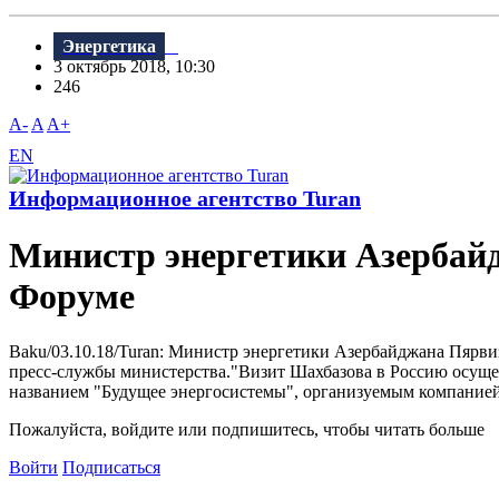
Энергетика
3 октябрь 2018, 10:30
246
A-
A
A+
EN
Информационное агентство Turan
Министр энергетики Азербайд
Форуме
Baku/03.10.18/Turan: Министр энергетики Азербайджана Пярви
пресс-службы министерства."Bизит Шахбазова в Россию осуще
названием "Будущее энергосистемы", организуемым компанией 
Пожалуйста, войдите или подпишитесь, чтобы читать больше
Войти
Подписаться