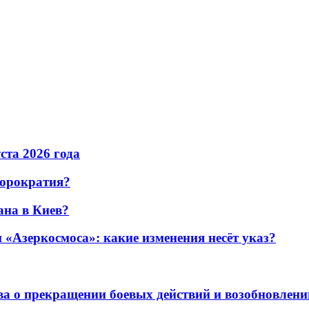
уста 2026 года
бюрократия?
ана в Киев?
«Азеркосмоса»: какие изменения несёт указ?
а о прекращении боевых действий и возобновлени