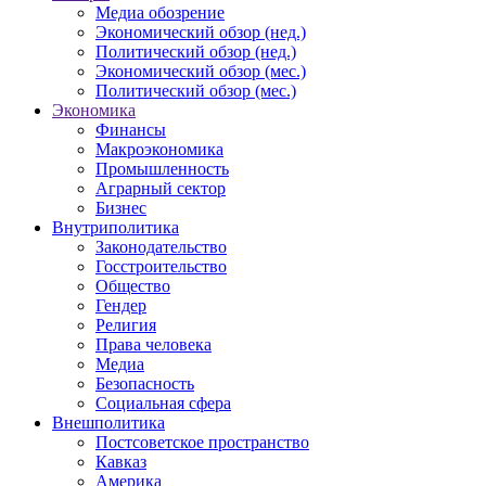
Медиа обозрение
Экономический обзор (нед.)
Политический обзор (нед.)
Экономический обзор (мес.)
Политический обзор (мес.)
Экономика
Финансы
Макроэкономика
Промышленность
Аграрный сектор
Бизнес
Внутриполитика
Законодательство
Госстроительство
Общество
Гендер
Религия
Права человека
Медиа
Безопасность
Социальная сфера
Внешполитика
Постсоветское пространство
Кавказ
Америка