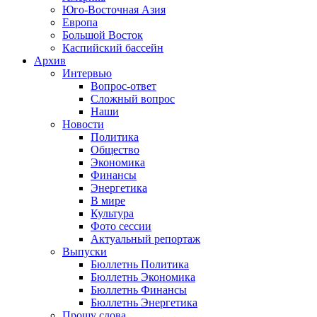
Юго-Восточная Азия
Европа
Большой Восток
Каспийский бассейн
Архив
Интервью
Вопрос-ответ
Сложный вопрос
Наши
Новости
Политика
Общество
Экономика
Финансы
Энергетика
В мире
Культура
Фото сессии
Актуальный репортаж
Выпуски
Бюллетнь Политика
Бюллетнь Экономика
Бюллетнь Финансы
Бюллетнь Энергетика
Прошу слова