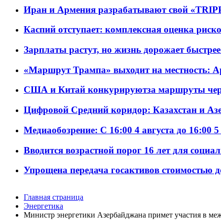
Иран и Армения разрабатывают свой «TRIP
Каспий отступает: комплексная оценка риско
Зарплаты растут, но жизнь дорожает быстрее т
«Маршрут Трампа» выходит на местность: А
США и Китай конкурируютза маршруты че
Цифровой Средний коридор: Казахстан и Аз
Медиаобозрение: С 16:00 4 августа до 16:00 5
Вводится возрастной порог 16 лет для социа
Упрощена передача госактивов стоимостью д
Главная страница
Энергетика
Министр энергетики Азербайджана примет участия в ме