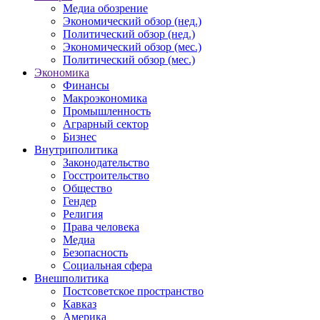
Медиа обозрение
Экономический обзор (нед.)
Политический обзор (нед.)
Экономический обзор (мес.)
Политический обзор (мес.)
Экономика
Финансы
Макроэкономика
Промышленность
Аграрный сектор
Бизнес
Внутриполитика
Законодательство
Госстроительство
Общество
Гендер
Религия
Права человека
Медиа
Безопасность
Социальная сфера
Внешполитика
Постсоветское пространство
Кавказ
Америка