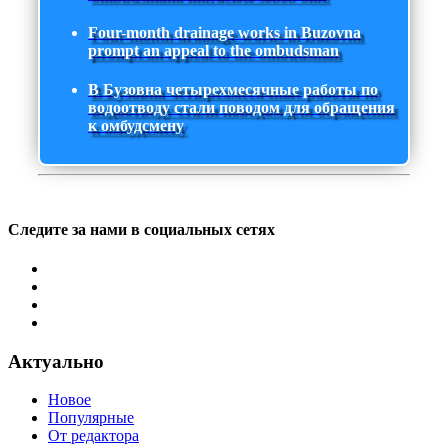
Four-month drainage works in Buzovna
prompt an appeal to the ombudsman
В Бузовна четырехмесячные работы по
водоотводу стали поводом для обращения
к омбудсмену
Следите за нами в социальных сетях
Актуально
Новое
Популярные
От редактора