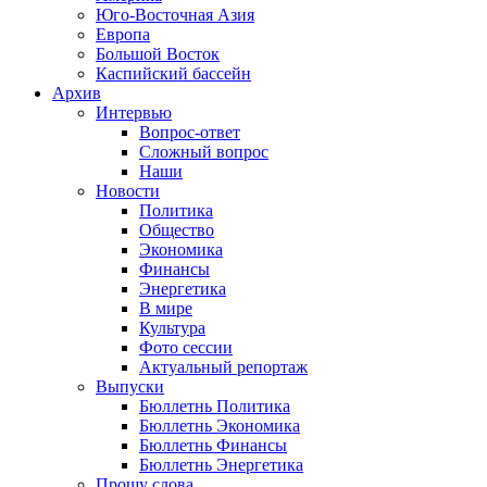
Юго-Восточная Азия
Европа
Большой Восток
Каспийский бассейн
Архив
Интервью
Вопрос-ответ
Сложный вопрос
Наши
Новости
Политика
Общество
Экономика
Финансы
Энергетика
В мире
Культура
Фото сессии
Актуальный репортаж
Выпуски
Бюллетнь Политика
Бюллетнь Экономика
Бюллетнь Финансы
Бюллетнь Энергетика
Прошу слова