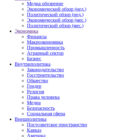
Медиа обозрение
Экономический обзор (нед.)
Политический обзор (нед.)
Экономический обзор (мес.)
Политический обзор (мес.)
Экономика
Финансы
Макроэкономика
Промышленность
Аграрный сектор
Бизнес
Внутриполитика
Законодательство
Госстроительство
Общество
Гендер
Религия
Права человека
Медиа
Безопасность
Социальная сфера
Внешполитика
Постсоветское пространство
Кавказ
Америка