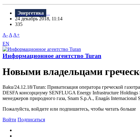
Энергетика
24 декабрь 2018, 11:14
335
A-
A
A+
EN
Информационное агентство Turan
Новыми владельцами гречес
Baku/24.12.18/Turan: Приватизация оператора греческой газ
DESFA консорциуму SENFLUGA Energy Infrastructure Holdings 
менеджеров природного газа, Snam S.p.A., Enagás Internacional S
Пожалуйста, войдите или подпишитесь, чтобы читать больше
Войти
Подписаться