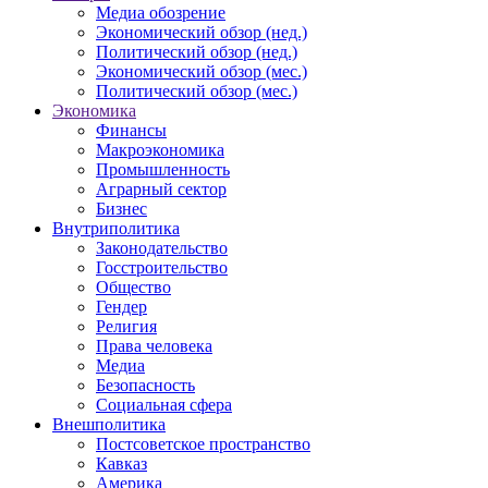
Медиа обозрение
Экономический обзор (нед.)
Политический обзор (нед.)
Экономический обзор (мес.)
Политический обзор (мес.)
Экономика
Финансы
Макроэкономика
Промышленность
Аграрный сектор
Бизнес
Внутриполитика
Законодательство
Госстроительство
Общество
Гендер
Религия
Права человека
Медиа
Безопасность
Социальная сфера
Внешполитика
Постсоветское пространство
Кавказ
Америка