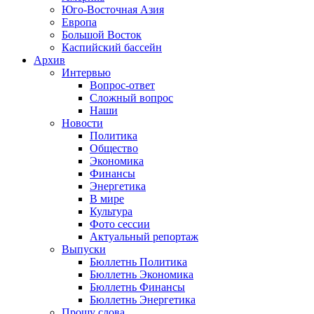
Юго-Восточная Азия
Европа
Большой Восток
Каспийский бассейн
Архив
Интервью
Вопрос-ответ
Сложный вопрос
Наши
Новости
Политика
Общество
Экономика
Финансы
Энергетика
В мире
Культура
Фото сессии
Актуальный репортаж
Выпуски
Бюллетнь Политика
Бюллетнь Экономика
Бюллетнь Финансы
Бюллетнь Энергетика
Прошу слова