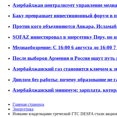
Азербайджан централизует управление меди
Баку превращает инвестиционный форум в п
Против кого объединяются Анкара, Исламаб
SOFAZ инвестировал в энергетику Перу, но 
Медиаобозрение: С 16:00 6 августа до 16:00 7
После выборов Армения и Россия ищут путь к
Азербайджанский газ становится ключом к 
Диплом без работы: почему образование не 
Азербайджанский минимум: зарплата, котор
Главная страница
Энергетика
Новыми владельцами греческой ГТС DESFA стали акци