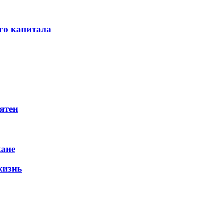
го капитала
ятен
жане
жизнь