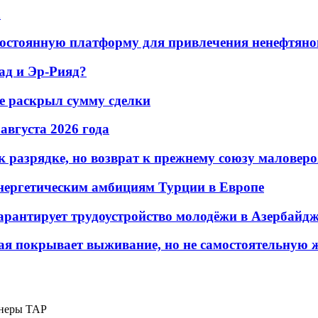
а
остоянную платформу для привлечения ненефтяно
ад и Эр-Рияд?
не раскрыл сумму сделки
 августа 2026 года
 разрядке, но возврат к прежнему союзу маловеро
энергетическим амбициям Турции в Европе
гарантирует трудоустройство молодёжи в Азербайд
ая покрывает выживание, но не самостоятельную 
онеры ТАР