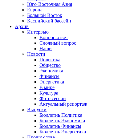
Юго-Восточная Азия
Европа
Большой Восток
Каспийский бассейн
Архив
Интервью
Вопрос-ответ
Сложный вопрос
Наши
Новости
Политика
Общество
Экономика
Финансы
Энергетика
В мире
Культура
Фото сессии
Актуальный репортаж
Выпуски
Бюллетнь Политика
Бюллетнь Экономика
Бюллетнь Финансы
Бюллетнь Энергетика
Прошу слова