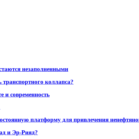
остаются незаполненными
ь транспортного коллапса?
е и современность
а
остоянную платформу для привлечения ненефтяно
ад и Эр-Рияд?