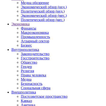
Медиа обозрение
Экономический обзор (нед.)
Политический обзор (нед.)
Экономический обзор (мес.)
Политический обзор (мес.)
Экономика
Финансы
Макроэкономика
Промышленность
Аграрный сектор
Бизнес
Внутриполитика
Законодательство
Госстроительство
Общество
Гендер
Религия
Права человека
Медиа
Безопасность
Социальная сфера
Внешполитика
Постсоветское пространство
Кавказ
Америка