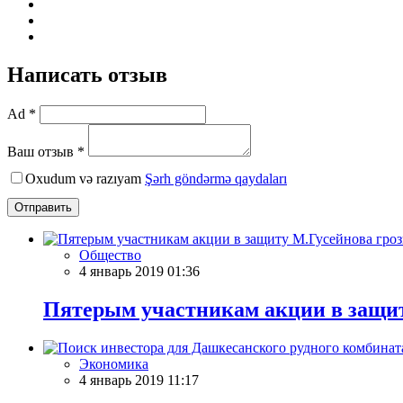
Написать отзыв
Ad *
Ваш отзыв *
Oxudum və razıyam
Şərh göndərmə qaydaları
Отправить
Общество
4 январь 2019 01:36
Пятерым участникам акции в защит
Экономика
4 январь 2019 11:17