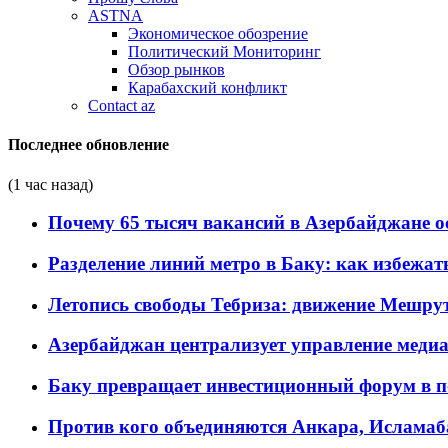
ASTNA
Экономическое обозрение
Политический Мониторинг
Обзор рынков
Карабахский конфликт
Contact az
Последнее обновление
(1 час назад)
Почему 65 тысяч вакансий в Азербайджане 
Разделение линий метро в Баку: как избежат
Летопись свободы Тебриза: движение Мешрут
Азербайджан централизует управление меди
Баку превращает инвестиционный форум в п
Против кого объединяются Анкара, Исламаб