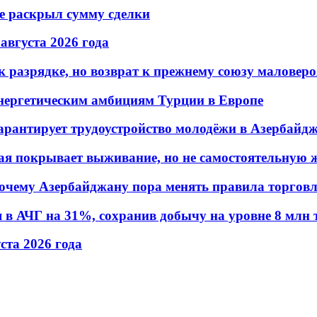
не раскрыл сумму сделки
 августа 2026 года
 разрядке, но возврат к прежнему союзу маловеро
энергетическим амбициям Турции в Европе
гарантирует трудоустройство молодёжи в Азербайд
ая покрывает выживание, но не самостоятельную 
почему Азербайджану пора менять правила торгов
в АЧГ на 31%, сохранив добычу на уровне 8 млн 
уста 2026 года