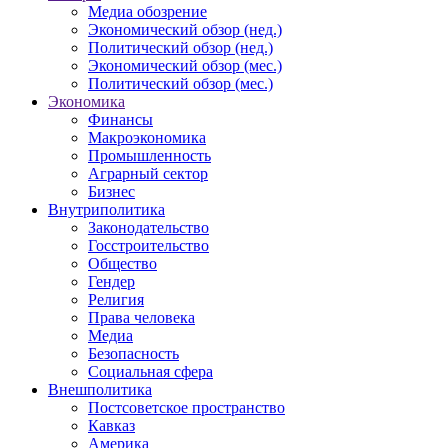
Медиа обозрение
Экономический обзор (нед.)
Политический обзор (нед.)
Экономический обзор (мес.)
Политический обзор (мес.)
Экономика
Финансы
Макроэкономика
Промышленность
Аграрный сектор
Бизнес
Внутриполитика
Законодательство
Госстроительство
Общество
Гендер
Религия
Права человека
Медиа
Безопасность
Социальная сфера
Внешполитика
Постсоветское пространство
Кавказ
Америка