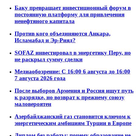
Баку превращает инвестиционный форум в
постоянную платформу для привлечения
ненефтяного капитала
Против кого объединяются Анкара,
Исламабад и Эр-Рияд?
SOFAZ инвестировал в энергетику Перу, но
не раскрыл сумму сделки
Медиаобозрение: С 16:00 6 августа до 16:00
7 августа 2026 года
После выборов Армения и Россия ищут путь
к разрядке, но возврат к прежнему союзу
маловероятен
Азербайджанский газ становится ключом к
энергетическим амбициям Турции в Европе
Диплом без работы: почему образование не