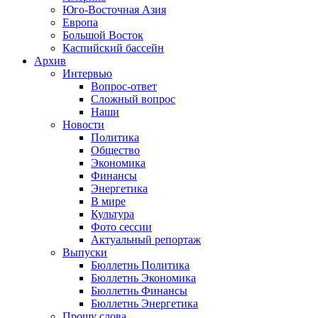
Юго-Восточная Азия
Европа
Большой Восток
Каспийский бассейн
Архив
Интервью
Вопрос-ответ
Сложный вопрос
Наши
Новости
Политика
Общество
Экономика
Финансы
Энергетика
В мире
Культура
Фото сессии
Актуальный репортаж
Выпуски
Бюллетнь Политика
Бюллетнь Экономика
Бюллетнь Финансы
Бюллетнь Энергетика
Прошу слова