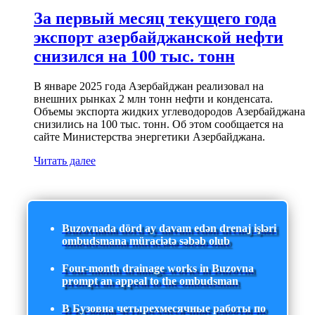
За первый месяц текущего года
экспорт азербайджанской нефти
снизился на 100 тыс. тонн
В январе 2025 года Азербайджан реализовал на
внешних рынках 2 млн тонн нефти и конденсата.
Объемы экспорта жидких углеводородов Азербайджана
снизились на 100 тыс. тонн. Об этом сообщается на
сайте Министерства энергетики Азербайджана.
Читать далее
Buzovnada dörd ay davam edən drenaj işləri
ombudsmana müraciətə səbəb olub
Four-month drainage works in Buzovna
prompt an appeal to the ombudsman
В Бузовна четырехмесячные работы по