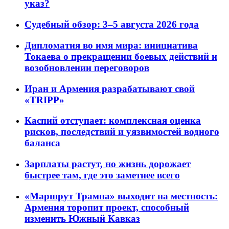
указ?
Судебный обзор: 3–5 августа 2026 года
Дипломатия во имя мира: инициатива
Токаева о прекращении боевых действий и
возобновлении переговоров
Иран и Армения разрабатывают свой
«TRIPP»
Каспий отступает: комплексная оценка
рисков, последствий и уязвимостей водного
баланса
Зарплаты растут, но жизнь дорожает
быстрее там, где это заметнее всего
«Маршрут Трампа» выходит на местность:
Армения торопит проект, способный
изменить Южный Кавказ