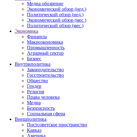
Медиа обозрение
Экономический обзор (нед.)
Политический обзор (нед.)
Экономический обзор (мес.)
Политический обзор (мес.)
Экономика
Финансы
Макроэкономика
Промышленность
Аграрный сектор
Бизнес
Внутриполитика
Законодательство
Госстроительство
Общество
Гендер
Религия
Права человека
Медиа
Безопасность
Социальная сфера
Внешполитика
Постсоветское пространство
Кавказ
Америка