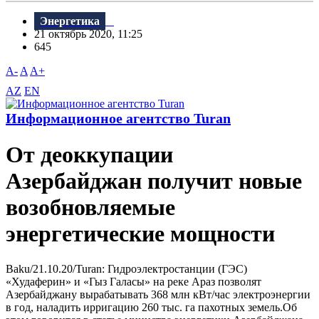
Энергетика
21 октябрь 2020, 11:25
645
A-
A
A+
AZ
EN
Информационное агентство Turan
От деоккупации
Азербайджан получит новые
возобновляемые
энергетические мощности
Baku/21.10.20/Turan: Гидроэлектростанции (ГЭС)
«Худаферин» и «Гыз Галасы» на реке Араз позволят
Азербайджану вырабатывать 368 млн кВт/час электроэнергии
в год, наладить ирригацию 260 тыс. га пахотных земель.Об