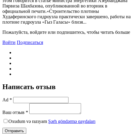
этом говорится в статье министра энергетики Азербайджана
Пярвиза Шахбазова, опубликованной во вторник в
официальной печати.«Строительство плотины
Худаферинского гидроузла практически завершено, работы на
плотине гидроузла «Гыз Галасы» близя...
Пожалуйста, войдите или подпишитесь, чтобы читать больше
Войти
Подписаться
Написать отзыв
Ad *
Ваш отзыв *
Oxudum və razıyam
Şərh göndərmə qaydaları
Отправить