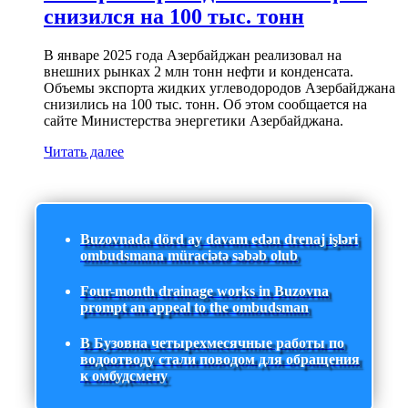
снизился на 100 тыс. тонн
В январе 2025 года Азербайджан реализовал на
внешних рынках 2 млн тонн нефти и конденсата.
Объемы экспорта жидких углеводородов Азербайджана
снизились на 100 тыс. тонн. Об этом сообщается на
сайте Министерства энергетики Азербайджана.
Читать далее
Buzovnada dörd ay davam edən drenaj işləri
ombudsmana müraciətə səbəb olub
Four-month drainage works in Buzovna
prompt an appeal to the ombudsman
В Бузовна четырехмесячные работы по
водоотводу стали поводом для обращения
к омбудсмену