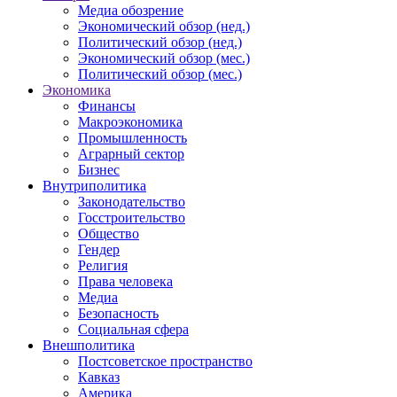
Медиа обозрение
Экономический обзор (нед.)
Политический обзор (нед.)
Экономический обзор (мес.)
Политический обзор (мес.)
Экономика
Финансы
Макроэкономика
Промышленность
Аграрный сектор
Бизнес
Внутриполитика
Законодательство
Госстроительство
Общество
Гендер
Религия
Права человека
Медиа
Безопасность
Социальная сфера
Внешполитика
Постсоветское пространство
Кавказ
Америка