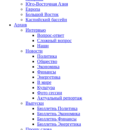
Юго-Восточная Азия
Европа
Большой Восток
Каспийский бассейн
Архив
Интервью
Вопрос-ответ
Сложный вопрос
Наши
Новости
Политика
Общество
Экономика
Финансы
Энергетика
В мире
Культура
Фото сессии
Актуальный репортаж
Выпуски
Бюллетнь Политика
Бюллетнь Экономика
Бюллетнь Финансы
Бюллетнь Энергетика
Прошу слова