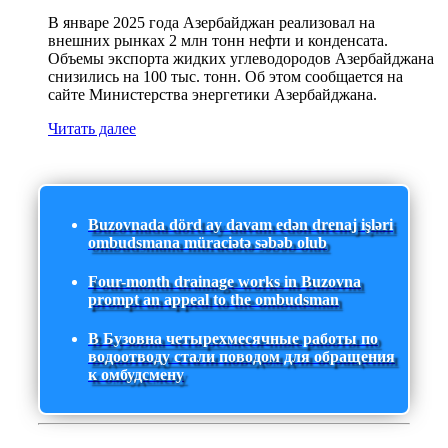
В январе 2025 года Азербайджан реализовал на
внешних рынках 2 млн тонн нефти и конденсата.
Объемы экспорта жидких углеводородов Азербайджана
снизились на 100 тыс. тонн. Об этом сообщается на
сайте Министерства энергетики Азербайджана.
Читать далее
Buzovnada dörd ay davam edən drenaj işləri
ombudsmana müraciətə səbəb olub
Four-month drainage works in Buzovna
prompt an appeal to the ombudsman
В Бузовна четырехмесячные работы по
водоотводу стали поводом для обращения
к омбудсмену