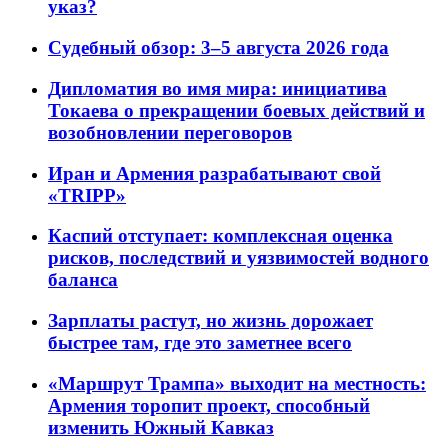
указ?
Судебный обзор: 3–5 августа 2026 года
Дипломатия во имя мира: инициатива
Токаева о прекращении боевых действий и
возобновлении переговоров
Иран и Армения разрабатывают свой
«TRIPP»
Каспий отступает: комплексная оценка
рисков, последствий и уязвимостей водного
баланса
Зарплаты растут, но жизнь дорожает
быстрее там, где это заметнее всего
«Маршрут Трампа» выходит на местность:
Армения торопит проект, способный
изменить Южный Кавказ