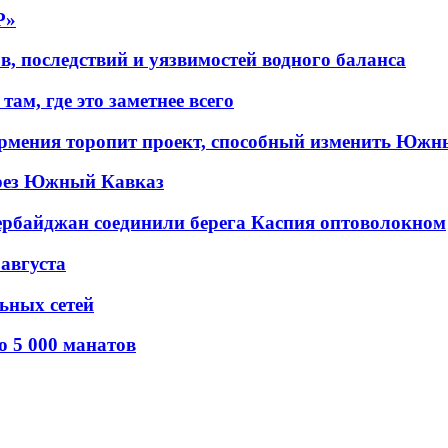
P»
в, последствий и уязвимостей водного баланса
ам, где это заметнее всего
рмения торопит проект, способный изменить Южн
рез Южный Кавказ
ербайджан соединили берега Каспия оптоволокном
 августа
льных сетей
о 5 000 манатов