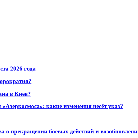
уста 2026 года
бюрократия?
ана в Киев?
«Азеркосмоса»: какие изменения несёт указ?
а о прекращении боевых действий и возобновлени