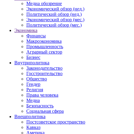
Медиа обозрение
Экономический обзор (нед.)
Политический обзор (нед.)
Экономический обзор (мес.)
Политический обзор (мес.)
Экономика
Финансы
Макроэкономика
Промышленность
Аграрный сектор
Бизнес
Внутриполитика
Законодательство
Госстроительство
Общество
Гендер
Религия
Права человека
Медиа
Безопасность
Социальная сфера
Внешполитика
Постсоветское пространство
Кавказ
Америка