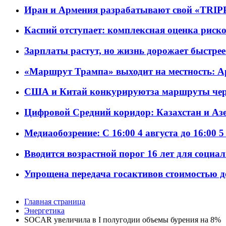
Иран и Армения разрабатывают свой «TRIP
Каспий отступает: комплексная оценка риско
Зарплаты растут, но жизнь дорожает быстрее т
«Маршрут Трампа» выходит на местность: А
США и Китай конкурируютза маршруты че
Цифровой Средний коридор: Казахстан и Аз
Медиаобозрение: С 16:00 4 августа до 16:00 5
Вводится возрастной порог 16 лет для социа
Упрощена передача госактивов стоимостью д
Главная страница
Энергетика
SOCAR увеличила в I полугодии объемы бурения на 8%