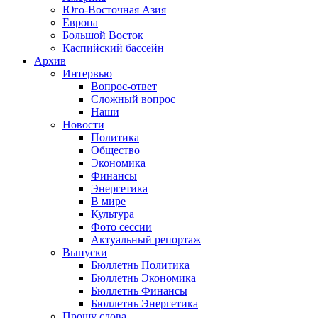
Юго-Восточная Азия
Европа
Большой Восток
Каспийский бассейн
Архив
Интервью
Вопрос-ответ
Сложный вопрос
Наши
Новости
Политика
Общество
Экономика
Финансы
Энергетика
В мире
Культура
Фото сессии
Актуальный репортаж
Выпуски
Бюллетнь Политика
Бюллетнь Экономика
Бюллетнь Финансы
Бюллетнь Энергетика
Прошу слова