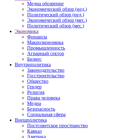
Медиа обозрение
Экономический обзор (нед.)
Политический обзор (нед.)
Экономический обзор (мес.)
Политический обзор (мес.)
Экономика
Финансы
Макроэкономика
Промышленность
Аграрный сектор
Бизнес
Внутриполитика
Законодательство
Госстроительство
Общество
Гендер
Религия
Права человека
Медиа
Безопасность
Социальная сфера
Внешполитика
Постсоветское пространство
Кавказ
Америка