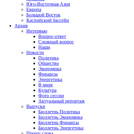
Юго-Восточная Азия
Европа
Большой Восток
Каспийский бассейн
Архив
Интервью
Вопрос-ответ
Сложный вопрос
Наши
Новости
Политика
Общество
Экономика
Финансы
Энергетика
В мире
Культура
Фото сессии
Актуальный репортаж
Выпуски
Бюллетнь Политика
Бюллетнь Экономика
Бюллетнь Финансы
Бюллетнь Энергетика
Прошу слова