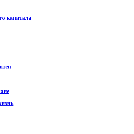
го капитала
ятен
жане
жизнь