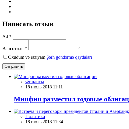
Написать отзыв
Ad *
Ваш отзыв *
Oxudum və razıyam
Şərh göndərmə qaydaları
Отправить
Финансы
18 июль 2018 11:11
Минфин разместил годовые облига
Политика
18 июль 2018 11:34