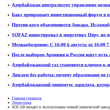
Азербайджан централизует управление меди
Баку превращает инвестиционный форум в п
Против кого объединяются Анкара, Исламаб
SOFAZ инвестировал в энергетику Перу, но 
Медиаобозрение: С 16:00 6 августа до 16:00 7
После выборов Армения и Россия ищут путь к
Азербайджанский газ становится ключом к 
Диплом без работы: почему образование не 
Азербайджанский минимум: зарплата, котор
Главная страница
Энергетика
SOCAR вводит в эксплуатацию новый химический завод