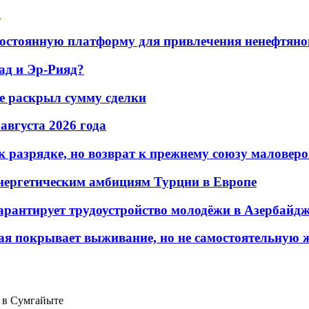
а
остоянную платформу для привлечения ненефтяно
ад и Эр-Рияд?
не раскрыл сумму сделки
 августа 2026 года
 разрядке, но возврат к прежнему союзу маловеро
энергетическим амбициям Турции в Европе
гарантирует трудоустройство молодёжи в Азербайд
ая покрывает выживание, но не самостоятельную 
 в Сумгайыте