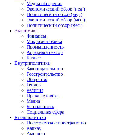
Медиа обозрение
Экономический обзор (нед.)
Политический обзор (нед.)
Экономический обзор (мес.)
Политический обзор (мес.)
Экономика
Финансы
Макроэкономика
Промышленность
Аграрный сектор
Бизнес
Внутриполитика
Законодательство
Госстроительство
Общество
Гендер
Религия
Права человека
Медиа
Безопасность
Социальная сфера
Внешполитика
Постсоветское пространство
Кавказ
Америка