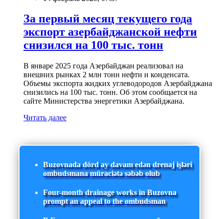
За первый месяц текущего года
экспорт азербайджанской нефти
снизился на 100 тыс. тонн
В январе 2025 года Азербайджан реализовал на
внешних рынках 2 млн тонн нефти и конденсата.
Объемы экспорта жидких углеводородов Азербайджана
снизились на 100 тыс. тонн. Об этом сообщается на
сайте Министерства энергетики Азербайджана.
Читать далее
Buzovnada dörd ay davam edən drenaj işləri
ombudsmana müraciətə səbəb olub
Four-month drainage works in Buzovna
prompt an appeal to the ombudsman