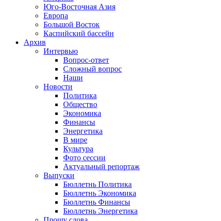
Юго-Восточная Азия
Европа
Большой Восток
Каспийский бассейн
Архив
Интервью
Вопрос-ответ
Сложный вопрос
Наши
Новости
Политика
Общество
Экономика
Финансы
Энергетика
В мире
Культура
Фото сессии
Актуальный репортаж
Выпуски
Бюллетнь Политика
Бюллетнь Экономика
Бюллетнь Финансы
Бюллетнь Энергетика
Прошу слова