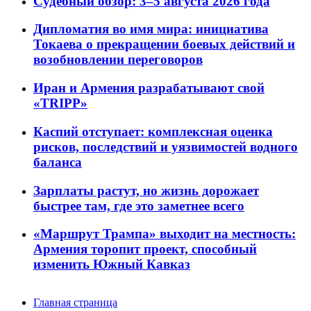
Судебный обзор: 3–5 августа 2026 года
Дипломатия во имя мира: инициатива
Токаева о прекращении боевых действий и
возобновлении переговоров
Иран и Армения разрабатывают свой
«TRIPP»
Каспий отступает: комплексная оценка
рисков, последствий и уязвимостей водного
баланса
Зарплаты растут, но жизнь дорожает
быстрее там, где это заметнее всего
«Маршрут Трампа» выходит на местность:
Армения торопит проект, способный
изменить Южный Кавказ
Главная страница