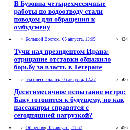
В Бузовна четырехмесячные
работы по водоотводу стали
поводом для обращения к
омбудсмену
Большой Восток,
05 августа, 13:05
434
Тучи над президентом Ирана:
отрицание отставки обнажило
борьбу за власть в Тегеране
Экспресс-анализ,
05 августа, 12:27
506
Десятимесячное испытание метро:
Баку готовится к будущему, но как
пассажиры справятся с
сегодняшней нагрузкой?
Общество,
05 августа, 11:57
456