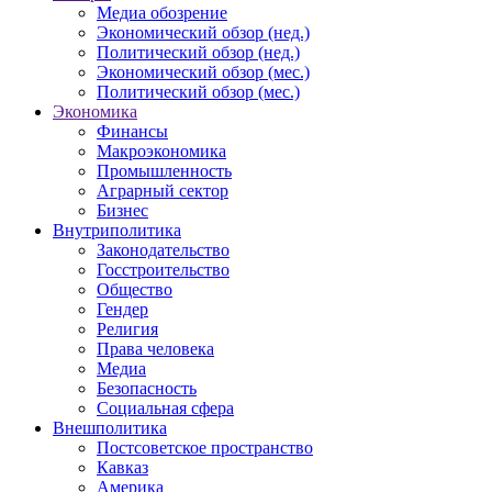
Медиа обозрение
Экономический обзор (нед.)
Политический обзор (нед.)
Экономический обзор (мес.)
Политический обзор (мес.)
Экономика
Финансы
Макроэкономика
Промышленность
Аграрный сектор
Бизнес
Внутриполитика
Законодательство
Госстроительство
Общество
Гендер
Религия
Права человека
Медиа
Безопасность
Социальная сфера
Внешполитика
Постсоветское пространство
Кавказ
Америка