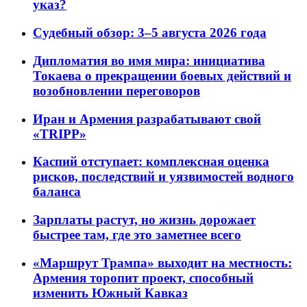
указ?
Судебный обзор: 3–5 августа 2026 года
Дипломатия во имя мира: инициатива
Токаева о прекращении боевых действий и
возобновлении переговоров
Иран и Армения разрабатывают свой
«TRIPP»
Каспий отступает: комплексная оценка
рисков, последствий и уязвимостей водного
баланса
Зарплаты растут, но жизнь дорожает
быстрее там, где это заметнее всего
«Маршрут Трампа» выходит на местность:
Армения торопит проект, способный
изменить Южный Кавказ