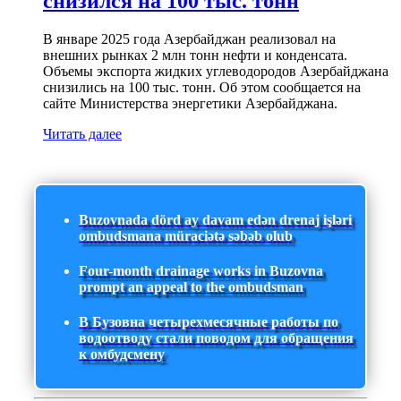
снизился на 100 тыс. тонн
В январе 2025 года Азербайджан реализовал на
внешних рынках 2 млн тонн нефти и конденсата.
Объемы экспорта жидких углеводородов Азербайджана
снизились на 100 тыс. тонн. Об этом сообщается на
сайте Министерства энергетики Азербайджана.
Читать далее
Buzovnada dörd ay davam edən drenaj işləri
ombudsmana müraciətə səbəb olub
Four-month drainage works in Buzovna
prompt an appeal to the ombudsman
В Бузовна четырехмесячные работы по
водоотводу стали поводом для обращения
к омбудсмену