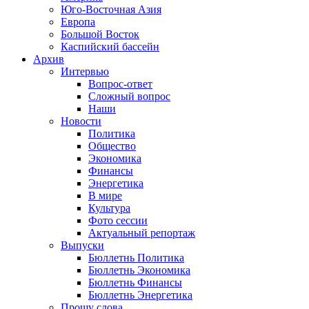
Юго-Восточная Азия
Европа
Большой Восток
Каспийский бассейн
Архив
Интервью
Вопрос-ответ
Сложный вопрос
Наши
Новости
Политика
Общество
Экономика
Финансы
Энергетика
В мире
Культура
Фото сессии
Актуальный репортаж
Выпуски
Бюллетнь Политика
Бюллетнь Экономика
Бюллетнь Финансы
Бюллетнь Энергетика
Прошу слова