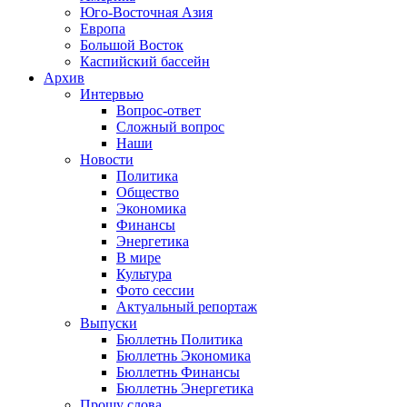
Юго-Восточная Азия
Европа
Большой Восток
Каспийский бассейн
Архив
Интервью
Вопрос-ответ
Сложный вопрос
Наши
Новости
Политика
Общество
Экономика
Финансы
Энергетика
В мире
Культура
Фото сессии
Актуальный репортаж
Выпуски
Бюллетнь Политика
Бюллетнь Экономика
Бюллетнь Финансы
Бюллетнь Энергетика
Прошу слова