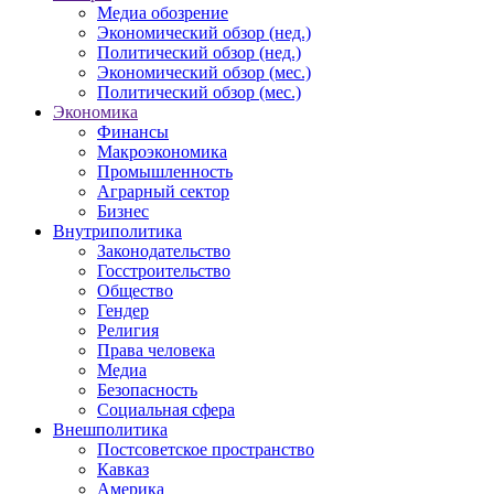
Медиа обозрение
Экономический обзор (нед.)
Политический обзор (нед.)
Экономический обзор (мес.)
Политический обзор (мес.)
Экономика
Финансы
Макроэкономика
Промышленность
Аграрный сектор
Бизнес
Внутриполитика
Законодательство
Госстроительство
Общество
Гендер
Религия
Права человека
Медиа
Безопасность
Социальная сфера
Внешполитика
Постсоветское пространство
Кавказ
Америка