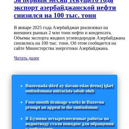
экспорт азербайджанской нефти
снизился на 100 тыс. тонн
В январе 2025 года Азербайджан реализовал на
внешних рынках 2 млн тонн нефти и конденсата.
Объемы экспорта жидких углеводородов Азербайджана
снизились на 100 тыс. тонн. Об этом сообщается на
сайте Министерства энергетики Азербайджана.
Читать далее
Buzovnada dörd ay davam edən drenaj işləri
ombudsmana müraciətə səbəb olub
Four-month drainage works in Buzovna
prompt an appeal to the ombudsman
В Бузовна четырехмесячные работы по
водоотводу стали поводом для обращения
к омбудсмену