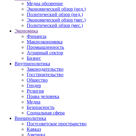
Медиа обозрение
Экономический обзор (нед.)
Политический обзор (нед.)
Экономический обзор (мес.)
Политический обзор (мес.)
Экономика
Финансы
Макроэкономика
Промышленность
Аграрный сектор
Бизнес
Внутриполитика
Законодательство
Госстроительство
Общество
Гендер
Религия
Права человека
Медиа
Безопасность
Социальная сфера
Внешполитика
Постсоветское пространство
Кавказ
Америка