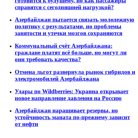
готовится к будущему, но как пассажиры
справятся с сегодняшней нагрузкой?
Азербайджан пытается связать молодежную
политику с результатами, но проблемы
занятости и утечки мозгов сохраняются
Коммунальный счёт Азербайджана:
граждане платят всё больше, но могут ли
они требовать качества?
Отмена льгот развернула рынок гибридов и
электромобилей Азербайджана
Удары по Wildberries: Украина открывает
новое направление давления на Россию
Азербайджан наращивает резервы, но
устойчивость маната по-прежнему зависит
от нефти