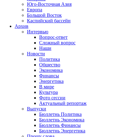
Юго-Восточная Азия
Европа
Большой Восток
Каспийский бассейн
Архив
Интервью
Вопрос-ответ
Сложный вопрос
Наши
Новости
Политика
Общество
Экономика
Финансы
Энергетика
В мире
Культура
Фото сессии
Актуальный репортаж
Выпуски
Бюллетнь Политика
Бюллетнь Экономика
Бюллетнь Финансы
Бюллетнь Энергетика
Прошу слова