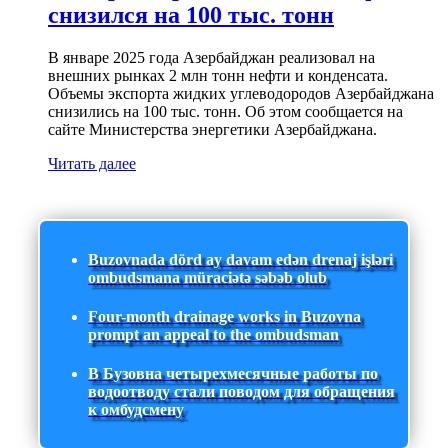
снизился на 100 тыс. тонн
В январе 2025 года Азербайджан реализовал на
внешних рынках 2 млн тонн нефти и конденсата.
Объемы экспорта жидких углеводородов Азербайджана
снизились на 100 тыс. тонн. Об этом сообщается на
сайте Министерства энергетики Азербайджана.
Читать далее
Buzovnada dörd ay davam edən drenaj işləri
ombudsmana müraciətə səbəb olub
Four-month drainage works in Buzovna
prompt an appeal to the ombudsman
В Бузовна четырехмесячные работы по
водоотводу стали поводом для обращения
к омбудсмену