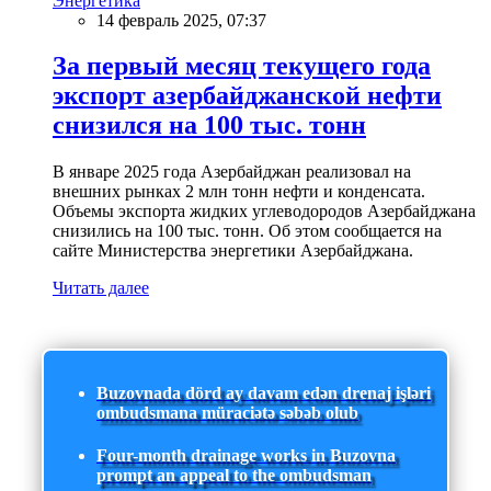
Энергетика
14 февраль 2025, 07:37
За первый месяц текущего года
экспорт азербайджанской нефти
снизился на 100 тыс. тонн
В январе 2025 года Азербайджан реализовал на
внешних рынках 2 млн тонн нефти и конденсата.
Объемы экспорта жидких углеводородов Азербайджана
снизились на 100 тыс. тонн. Об этом сообщается на
сайте Министерства энергетики Азербайджана.
Читать далее
Buzovnada dörd ay davam edən drenaj işləri
ombudsmana müraciətə səbəb olub
Four-month drainage works in Buzovna
prompt an appeal to the ombudsman