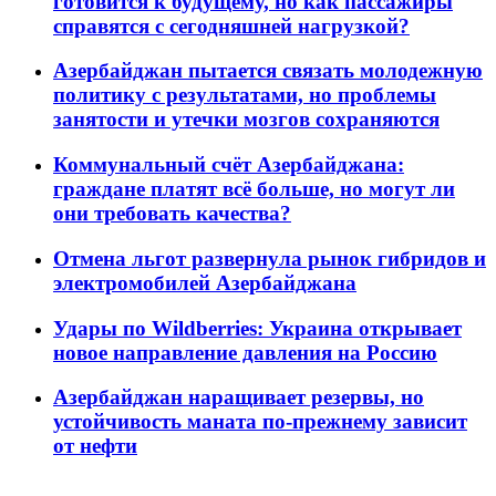
готовится к будущему, но как пассажиры
справятся с сегодняшней нагрузкой?
Азербайджан пытается связать молодежную
политику с результатами, но проблемы
занятости и утечки мозгов сохраняются
Коммунальный счёт Азербайджана:
граждане платят всё больше, но могут ли
они требовать качества?
Отмена льгот развернула рынок гибридов и
электромобилей Азербайджана
Удары по Wildberries: Украина открывает
новое направление давления на Россию
Азербайджан наращивает резервы, но
устойчивость маната по-прежнему зависит
от нефти