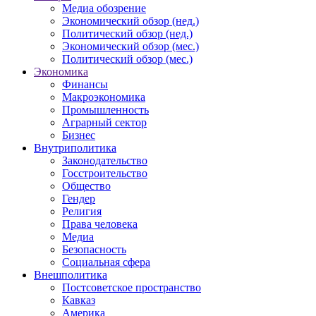
Медиа обозрение
Экономический обзор (нед.)
Политический обзор (нед.)
Экономический обзор (мес.)
Политический обзор (мес.)
Экономика
Финансы
Макроэкономика
Промышленность
Аграрный сектор
Бизнес
Внутриполитика
Законодательство
Госстроительство
Общество
Гендер
Религия
Права человека
Медиа
Безопасность
Социальная сфера
Внешполитика
Постсоветское пространство
Кавказ
Америка