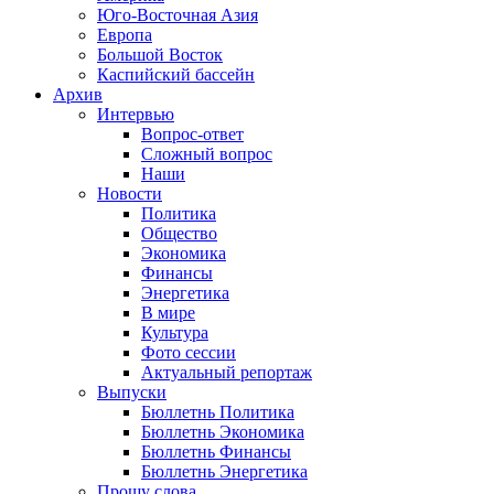
Юго-Восточная Азия
Европа
Большой Восток
Каспийский бассейн
Архив
Интервью
Вопрос-ответ
Сложный вопрос
Наши
Новости
Политика
Общество
Экономика
Финансы
Энергетика
В мире
Культура
Фото сессии
Актуальный репортаж
Выпуски
Бюллетнь Политика
Бюллетнь Экономика
Бюллетнь Финансы
Бюллетнь Энергетика
Прошу слова