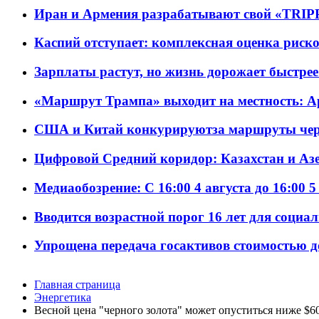
Иран и Армения разрабатывают свой «TRIP
Каспий отступает: комплексная оценка риско
Зарплаты растут, но жизнь дорожает быстрее т
«Маршрут Трампа» выходит на местность: А
США и Китай конкурируютза маршруты че
Цифровой Средний коридор: Казахстан и Аз
Медиаобозрение: С 16:00 4 августа до 16:00 5
Вводится возрастной порог 16 лет для социа
Упрощена передача госактивов стоимостью д
Главная страница
Энергетика
Весной цена "черного золота" может опуститься ниже $6