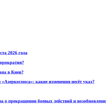
уста 2026 года
бюрократия?
ана в Киев?
«Азеркосмоса»: какие изменения несёт указ?
а о прекращении боевых действий и возобновлени