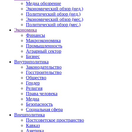
Медиа обозрение
Экономический обзор (нед.)
Политический обзор (нед.)
Экономический обзор (мес.)
Политический обзор (мес.)
Экономика
Финансы
Макроэкономика
Промышленность
Аграрный сектор
Бизнес
Внутриполитика
Законодательство
Госстроительство
Общество
Гендер
Религия
Права человека
Медиа
Безопасность
Социальная сфера
Внешполитика
Постсоветское пространство
Кавказ
Америка