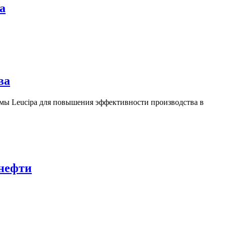
а
ва
ы Leucipa для повышения эффективности производства в
 нефти