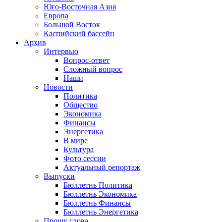
Юго-Восточная Азия
Европа
Большой Восток
Каспийский бассейн
Архив
Интервью
Вопрос-ответ
Сложный вопрос
Наши
Новости
Политика
Общество
Экономика
Финансы
Энергетика
В мире
Культура
Фото сессии
Актуальный репортаж
Выпуски
Бюллетнь Политика
Бюллетнь Экономика
Бюллетнь Финансы
Бюллетнь Энергетика
Прошу слова