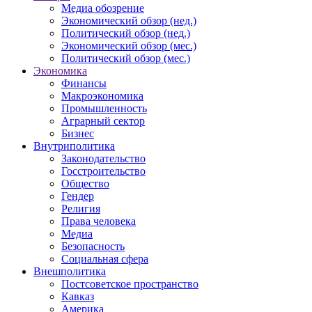
Медиа обозрение
Экономический обзор (нед.)
Политический обзор (нед.)
Экономический обзор (мес.)
Политический обзор (мес.)
Экономика
Финансы
Макроэкономика
Промышленность
Аграрный сектор
Бизнес
Внутриполитика
Законодательство
Госстроительство
Общество
Гендер
Религия
Права человека
Медиа
Безопасность
Социальная сфера
Внешполитика
Постсоветское пространство
Кавказ
Америка