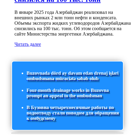
В январе 2025 года Азербайджан реализовал на
внешних рынках 2 млн тонн нефти и конденсата.
Объемы экспорта жидких углеводородов Азербайджана
снизились на 100 тыс. тонн. Об этом сообщается на
сайте Министерства энергетики Азербайджана.
Читать далее
Buzovnada dörd ay davam edən drenaj işləri
ombudsmana müraciətə səbəb olub
Four-month drainage works in Buzovna
prompt an appeal to the ombudsman
В Бузовна четырехмесячные работы по
водоотводу стали поводом для обращения
к омбудсмену