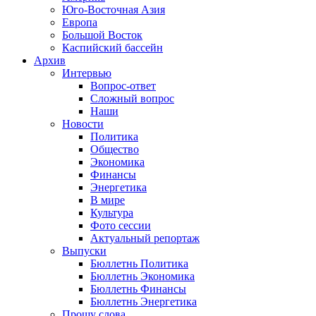
Юго-Восточная Азия
Европа
Большой Восток
Каспийский бассейн
Архив
Интервью
Вопрос-ответ
Сложный вопрос
Наши
Новости
Политика
Общество
Экономика
Финансы
Энергетика
В мире
Культура
Фото сессии
Актуальный репортаж
Выпуски
Бюллетнь Политика
Бюллетнь Экономика
Бюллетнь Финансы
Бюллетнь Энергетика
Прошу слова