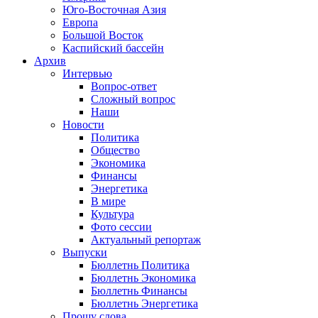
Юго-Восточная Азия
Европа
Большой Восток
Каспийский бассейн
Архив
Интервью
Вопрос-ответ
Сложный вопрос
Наши
Новости
Политика
Общество
Экономика
Финансы
Энергетика
В мире
Культура
Фото сессии
Актуальный репортаж
Выпуски
Бюллетнь Политика
Бюллетнь Экономика
Бюллетнь Финансы
Бюллетнь Энергетика
Прошу слова