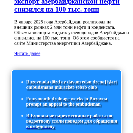
экспорт азербайджанской нефти
снизился на 100 тыс. тонн
В январе 2025 года Азербайджан реализовал на
внешних рынках 2 млн тонн нефти и конденсата.
Объемы экспорта жидких углеводородов Азербайджана
снизились на 100 тыс. тонн. Об этом сообщается на
сайте Министерства энергетики Азербайджана.
Читать далее
Buzovnada dörd ay davam edən drenaj işləri
ombudsmana müraciətə səbəb olub
Four-month drainage works in Buzovna
prompt an appeal to the ombudsman
В Бузовна четырехмесячные работы по
водоотводу стали поводом для обращения
к омбудсмену