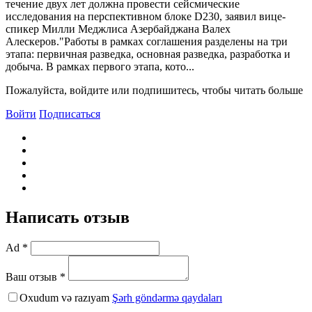
течение двух лет должна провести сейсмические
исследования на перспективном блоке D230, заявил вице-
спикер Милли Меджлиса Азербайджана Bалех
Алескеров."Работы в рамках соглашения разделены на три
этапа: первичная разведка, основная разведка, разработка и
добыча. B рамках первого этапа, кото...
Пожалуйста, войдите или подпишитесь, чтобы читать больше
Войти
Подписаться
Написать отзыв
Ad *
Ваш отзыв *
Oxudum və razıyam
Şərh göndərmə qaydaları