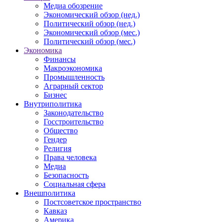
Медиа обозрение
Экономический обзор (нед.)
Политический обзор (нед.)
Экономический обзор (мес.)
Политический обзор (мес.)
Экономика
Финансы
Макроэкономика
Промышленность
Аграрный сектор
Бизнес
Внутриполитика
Законодательство
Госстроительство
Общество
Гендер
Религия
Права человека
Медиа
Безопасность
Социальная сфера
Внешполитика
Постсоветское пространство
Кавказ
Америка