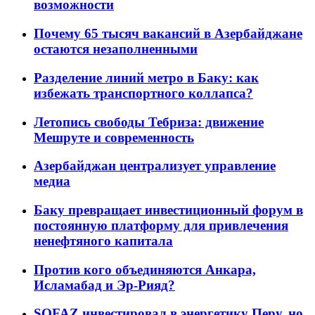
возможности
Почему 65 тысяч вакансий в Азербайджане
остаются незаполненными
Разделение линий метро в Баку: как
избежать транспортного коллапса?
Летопись свободы Тебриза: движение
Мешруте и современность
Азербайджан централизует управление
медиа
Баку превращает инвестиционный форум в
постоянную платформу для привлечения
ненефтяного капитала
Против кого объединяются Анкара,
Исламабад и Эр-Рияд?
SOFAZ инвестировал в энергетику Перу, но