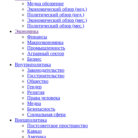
Медиа обозрение
Экономический обзор (нед.)
Политический обзор (нед.)
Экономический обзор (мес.)
Политический обзор (мес.)
Экономика
Финансы
Макроэкономика
Промышленность
Аграрный сектор
Бизнес
Внутриполитика
Законодательство
Госстроительство
Общество
Гендер
Религия
Права человека
Медиа
Безопасность
Социальная сфера
Внешполитика
Постсоветское пространство
Кавказ
Америка