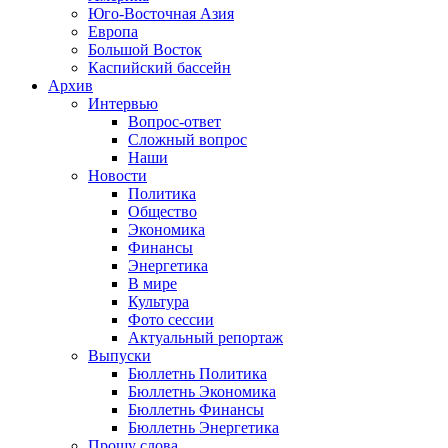
Юго-Восточная Азия
Европа
Большой Восток
Каспийский бассейн
Архив
Интервью
Вопрос-ответ
Сложный вопрос
Наши
Новости
Политика
Общество
Экономика
Финансы
Энергетика
В мире
Культура
Фото сессии
Актуальный репортаж
Выпуски
Бюллетнь Политика
Бюллетнь Экономика
Бюллетнь Финансы
Бюллетнь Энергетика
Прошу слова