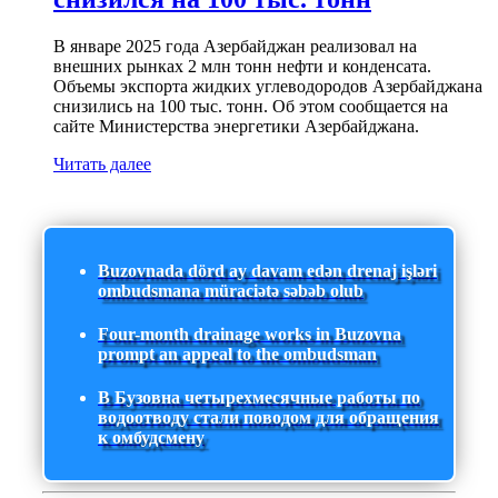
В январе 2025 года Азербайджан реализовал на
внешних рынках 2 млн тонн нефти и конденсата.
Объемы экспорта жидких углеводородов Азербайджана
снизились на 100 тыс. тонн. Об этом сообщается на
сайте Министерства энергетики Азербайджана.
Читать далее
Buzovnada dörd ay davam edən drenaj işləri
ombudsmana müraciətə səbəb olub
Four-month drainage works in Buzovna
prompt an appeal to the ombudsman
В Бузовна четырехмесячные работы по
водоотводу стали поводом для обращения
к омбудсмену