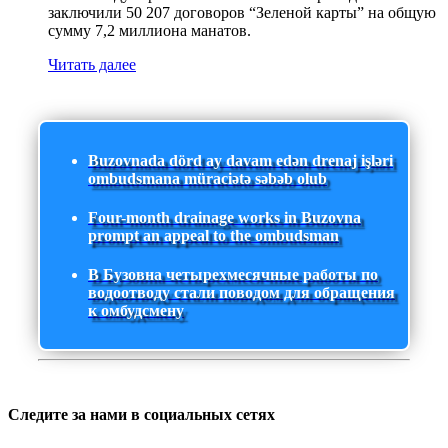
заключили 50 207 договоров “Зеленой карты” на общую
сумму 7,2 миллиона манатов.
Читать далее
Buzovnada dörd ay davam edən drenaj işləri
ombudsmana müraciətə səbəb olub
Four-month drainage works in Buzovna
prompt an appeal to the ombudsman
В Бузовна четырехмесячные работы по
водоотводу стали поводом для обращения
к омбудсмену
Следите за нами в социальных сетях