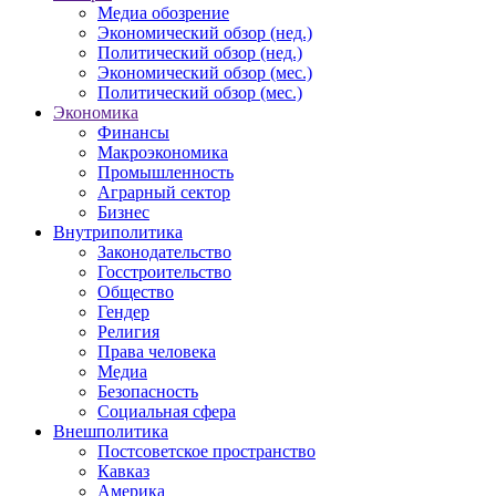
Медиа обозрение
Экономический обзор (нед.)
Политический обзор (нед.)
Экономический обзор (мес.)
Политический обзор (мес.)
Экономика
Финансы
Макроэкономика
Промышленность
Аграрный сектор
Бизнес
Внутриполитика
Законодательство
Госстроительство
Общество
Гендер
Религия
Права человека
Медиа
Безопасность
Социальная сфера
Внешполитика
Постсоветское пространство
Кавказ
Америка