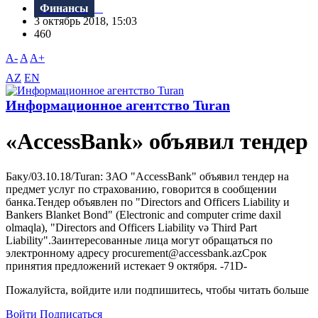
Финансы
3 октябрь 2018, 15:03
460
A-
A
A+
AZ
EN
Информационное агентство Turan
«AccessBank» объявил тендер
Баку/03.10.18/Turan: ЗАО "AccessBank" объявил тендер на
предмет услуг по страхованию, говорится в сообщении
банка.Тендер объявлен по "Directors and Officers Liability и
Bankers Blanket Bond" (Electronic and computer crime daxil
olmaqla), "Directors and Officers Liability və Third Part
Liability".Заинтересованные лица могут обращаться по
электронному адресу procurement@accessbank.azСрок
принятия предложений истекает 9 октября. -71D-
Пожалуйста, войдите или подпишитесь, чтобы читать больше
Войти
Подписаться