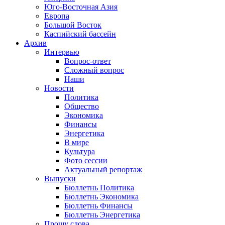
Юго-Восточная Азия
Европа
Большой Восток
Каспийский бассейн
Архив
Интервью
Вопрос-ответ
Сложный вопрос
Наши
Новости
Политика
Общество
Экономика
Финансы
Энергетика
В мире
Культура
Фото сессии
Актуальный репортаж
Выпуски
Бюллетнь Политика
Бюллетнь Экономика
Бюллетнь Финансы
Бюллетнь Энергетика
Прошу слова