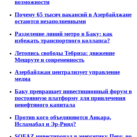
возможности
Почему 65 тысяч вакансий в Азербайджане
остаются незаполненными
Разделение линий метро в Баку: как
избежать транспортного коллапса?
Летопись свободы Тебриза: движение
Мешруте и современность
Азербайджан централизует управление
медиа
Баку превращает инвестиционный форум в
постоянную платформу для привлечения
ненефтяного капитала
Против кого объединяются Анкара,
Исламабад и Эр-Рияд?
SOFAZ инвестировал в энергетику Перу, но