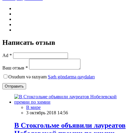
Написать отзыв
Ad *
Ваш отзыв *
Oxudum və razıyam
Şərh göndərmə qaydaları
Отправить
В мире
3 октябрь 2018 14:56
В Стокгольме объявили лауреатов