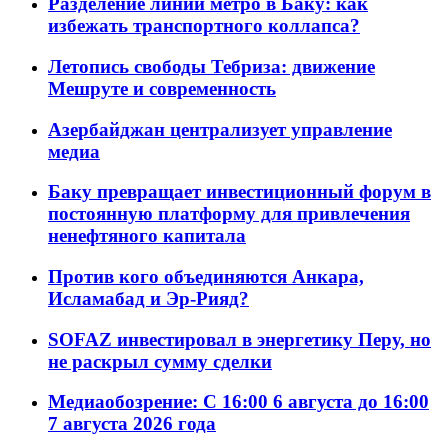
Разделение линий метро в Баку: как
избежать транспортного коллапса?
Летопись свободы Тебриза: движение
Мешруте и современность
Азербайджан централизует управление
медиа
Баку превращает инвестиционный форум в
постоянную платформу для привлечения
ненефтяного капитала
Против кого объединяются Анкара,
Исламабад и Эр-Рияд?
SOFAZ инвестировал в энергетику Перу, но
не раскрыл сумму сделки
Медиаобозрение: С 16:00 6 августа до 16:00
7 августа 2026 года