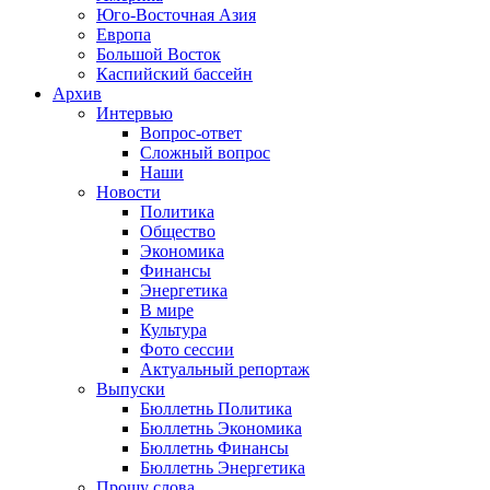
Юго-Восточная Азия
Европа
Большой Восток
Каспийский бассейн
Архив
Интервью
Вопрос-ответ
Сложный вопрос
Наши
Новости
Политика
Общество
Экономика
Финансы
Энергетика
В мире
Культура
Фото сессии
Актуальный репортаж
Выпуски
Бюллетнь Политика
Бюллетнь Экономика
Бюллетнь Финансы
Бюллетнь Энергетика
Прошу слова