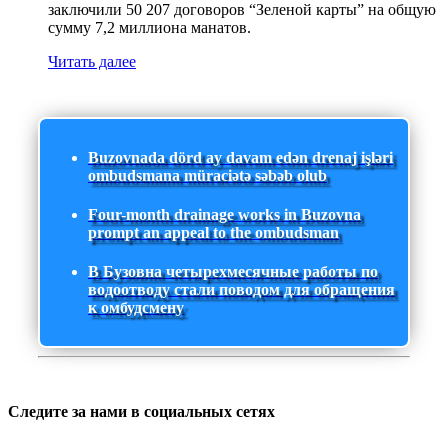
заключили 50 207 договоров “Зеленой карты” на общую
сумму 7,2 миллиона манатов.
Читать далее
Buzovnada dörd ay davam edən drenaj işləri
ombudsmana müraciətə səbəb olub
Four-month drainage works in Buzovna
prompt an appeal to the ombudsman
В Бузовна четырехмесячные работы по
водоотводу стали поводом для обращения
к омбудсмену
Следите за нами в социальных сетях