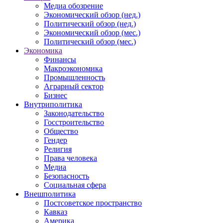
Медиа обозрение
Экономический обзор (нед.)
Политический обзор (нед.)
Экономический обзор (мес.)
Политический обзор (мес.)
Экономика
Финансы
Макроэкономика
Промышленность
Аграрный сектор
Бизнес
Внутриполитика
Законодательство
Госстроительство
Общество
Гендер
Религия
Права человека
Медиа
Безопасность
Социальная сфера
Внешполитика
Постсоветское пространство
Кавказ
Америка