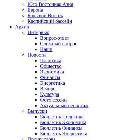
Юго-Восточная Азия
Европа
Большой Восток
Каспийский бассейн
Архив
Интервью
Вопрос-ответ
Сложный вопрос
Наши
Новости
Политика
Общество
Экономика
Финансы
Энергетика
В мире
Культура
Фото сессии
Актуальный репортаж
Выпуски
Бюллетнь Политика
Бюллетнь Экономика
Бюллетнь Финансы
Бюллетнь Энергетика
Прошу слова