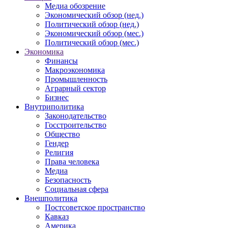
Медиа обозрение
Экономический обзор (нед.)
Политический обзор (нед.)
Экономический обзор (мес.)
Политический обзор (мес.)
Экономика
Финансы
Макроэкономика
Промышленность
Аграрный сектор
Бизнес
Внутриполитика
Законодательство
Госстроительство
Общество
Гендер
Религия
Права человека
Медиа
Безопасность
Социальная сфера
Внешполитика
Постсоветское пространство
Кавказ
Америка