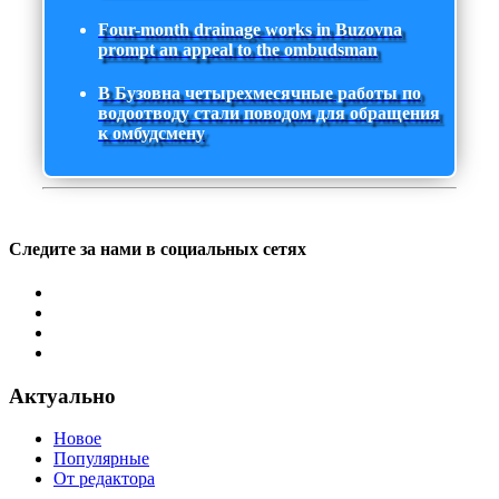
Four-month drainage works in Buzovna
prompt an appeal to the ombudsman
В Бузовна четырехмесячные работы по
водоотводу стали поводом для обращения
к омбудсмену
Следите за нами в социальных сетях
Актуально
Новое
Популярные
От редактора