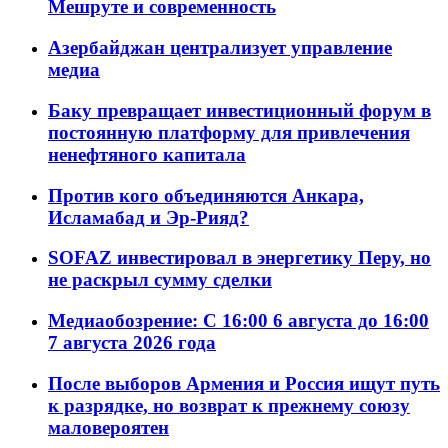
Мешруте и современность
Азербайджан централизует управление
медиа
Баку превращает инвестиционный форум в
постоянную платформу для привлечения
ненефтяного капитала
Против кого объединяются Анкара,
Исламабад и Эр-Рияд?
SOFAZ инвестировал в энергетику Перу, но
не раскрыл сумму сделки
Медиаобозрение: С 16:00 6 августа до 16:00
7 августа 2026 года
После выборов Армения и Россия ищут путь
к разрядке, но возврат к прежнему союзу
маловероятен