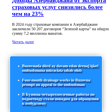
Доходы Азербайджана от экспорта
страховых услуг снизились более
чем на 23%
В 2024 году страховые компании в Азербайджане
заключили 50 207 договоров “Зеленой карты” на общую
сумму 7,2 миллиона манатов.
Читать далее
Buzovnada dörd ay davam edən drenaj işləri
ombudsmana müraciətə səbəb olub
Four-month drainage works in Buzovna
prompt an appeal to the ombudsman
В Бузовна четырехмесячные работы по
водоотводу стали поводом для обращения
к омбудсмену