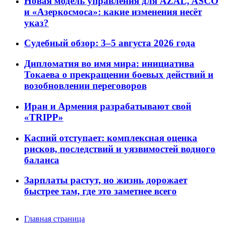
Новая модель управления для AZAL, ASCO
и «Азеркосмоса»: какие изменения несёт
указ?
Судебный обзор: 3–5 августа 2026 года
Дипломатия во имя мира: инициатива
Токаева о прекращении боевых действий и
возобновлении переговоров
Иран и Армения разрабатывают свой
«TRIPP»
Каспий отступает: комплексная оценка
рисков, последствий и уязвимостей водного
баланса
Зарплаты растут, но жизнь дорожает
быстрее там, где это заметнее всего
Главная страница