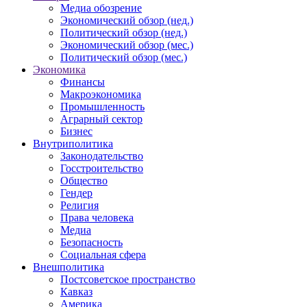
Медиа обозрение
Экономический обзор (нед.)
Политический обзор (нед.)
Экономический обзор (мес.)
Политический обзор (мес.)
Экономика
Финансы
Макроэкономика
Промышленность
Аграрный сектор
Бизнес
Внутриполитика
Законодательство
Госстроительство
Общество
Гендер
Религия
Права человека
Медиа
Безопасность
Социальная сфера
Внешполитика
Постсоветское пространство
Кавказ
Америка