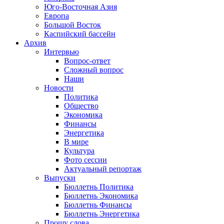
Юго-Восточная Азия
Европа
Большой Восток
Каспийский бассейн
Архив
Интервью
Вопрос-ответ
Сложный вопрос
Наши
Новости
Политика
Общество
Экономика
Финансы
Энергетика
В мире
Культура
Фото сессии
Актуальный репортаж
Выпуски
Бюллетнь Политика
Бюллетнь Экономика
Бюллетнь Финансы
Бюллетнь Энергетика
Прошу слова