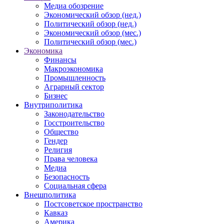
Медиа обозрение
Экономический обзор (нед.)
Политический обзор (нед.)
Экономический обзор (мес.)
Политический обзор (мес.)
Экономика
Финансы
Макроэкономика
Промышленность
Аграрный сектор
Бизнес
Внутриполитика
Законодательство
Госстроительство
Общество
Гендер
Религия
Права человека
Медиа
Безопасность
Социальная сфера
Внешполитика
Постсоветское пространство
Кавказ
Америка