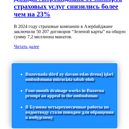
страховых услуг снизились более
чем на 23%
В 2024 году страховые компании в Азербайджане
заключили 50 207 договоров “Зеленой карты” на общую
сумму 7,2 миллиона манатов.
Читать далее
Buzovnada dörd ay davam edən drenaj işləri
ombudsmana müraciətə səbəb olub
Four-month drainage works in Buzovna
prompt an appeal to the ombudsman
В Бузовна четырехмесячные работы по
водоотводу стали поводом для обращения
к омбудсмену