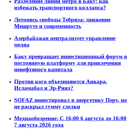
Разделение линий метро в Баку: как
избежать транспортного коллапса?
Летопись свободы Тебриза: движение
Мешруте и современность
Азербайджан централизует управление
медиа
Баку превращает инвестиционный форум в
постоянную платформу для привлечения
ненефтяного капитала
Против кого объединяются Анкара,
Исламабад и Эр-Рияд?
SOFAZ инвестировал в энергетику Перу, но
не раскрыл сумму сделки
Медиаобозрение: С 16:00 6 августа до 16:00
7 августа 2026 года