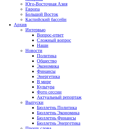
Юго-Восточная Азия
Европа
Большой Восток
Каспийский бассейн
Архив
Интервью
Вопрос-ответ
Сложный вопрос
Наши
Новости
Политика
Общество
Экономика
Финансы
Энергетика
В мире
Культура
Фото сессии
Актуальный репортаж
Выпуски
Бюллетнь Политика
Бюллетнь Экономика
Бюллетнь Финансы
Бюллетнь Энергетика
Прошу слова