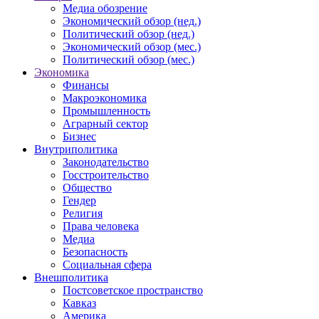
Медиа обозрение
Экономический обзор (нед.)
Политический обзор (нед.)
Экономический обзор (мес.)
Политический обзор (мес.)
Экономика
Финансы
Макроэкономика
Промышленность
Аграрный сектор
Бизнес
Внутриполитика
Законодательство
Госстроительство
Общество
Гендер
Религия
Права человека
Медиа
Безопасность
Социальная сфера
Внешполитика
Постсоветское пространство
Кавказ
Америка