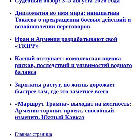
Судебный обзор: 3–5 августа 2026 года
Дипломатия во имя мира: инициатива
Токаева о прекращении боевых действий и
возобновлении переговоров
Иран и Армения разрабатывают свой
«TRIPP»
Каспий отступает: комплексная оценка
рисков, последствий и уязвимостей водного
баланса
Зарплаты растут, но жизнь дорожает
быстрее там, где это заметнее всего
«Маршрут Трампа» выходит на местность:
Армения торопит проект, способный
изменить Южный Кавказ
Главная страница