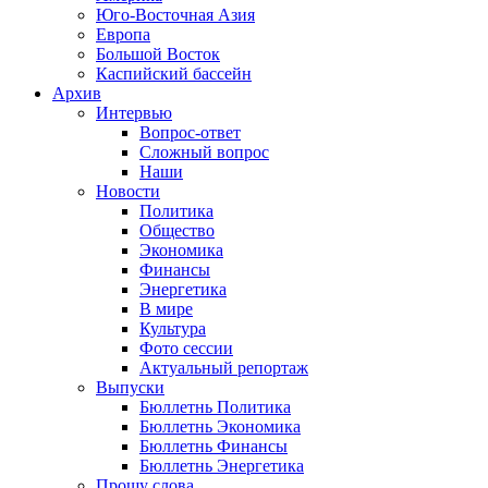
Юго-Восточная Азия
Европа
Большой Восток
Каспийский бассейн
Архив
Интервью
Вопрос-ответ
Сложный вопрос
Наши
Новости
Политика
Общество
Экономика
Финансы
Энергетика
В мире
Культура
Фото сессии
Актуальный репортаж
Выпуски
Бюллетнь Политика
Бюллетнь Экономика
Бюллетнь Финансы
Бюллетнь Энергетика
Прошу слова