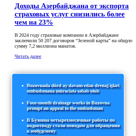
Доходы Азербайджана от экспорта
страховых услуг снизились более
чем на 23%
В 2024 году страховые компании в Азербайджане
заключили 50 207 договоров “Зеленой карты” на общую
сумму 7,2 миллиона манатов.
Читать далее
Buzovnada dörd ay davam edən drenaj işləri
ombudsmana müraciətə səbəb olub
Four-month drainage works in Buzovna
prompt an appeal to the ombudsman
В Бузовна четырехмесячные работы по
водоотводу стали поводом для обращения
к омбудсмену