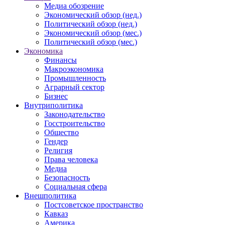
Медиа обозрение
Экономический обзор (нед.)
Политический обзор (нед.)
Экономический обзор (мес.)
Политический обзор (мес.)
Экономика
Финансы
Макроэкономика
Промышленность
Аграрный сектор
Бизнес
Внутриполитика
Законодательство
Госстроительство
Общество
Гендер
Религия
Права человека
Медиа
Безопасность
Социальная сфера
Внешполитика
Постсоветское пространство
Кавказ
Америка