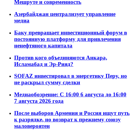
Мешруте и современность
Азербайджан централизует управление
медиа
Баку превращает инвестиционный форум в
постоянную платформу для привлечения
ненефтяного капитала
Против кого объединяются Анкара,
Исламабад и Эр-Рияд?
SOFAZ инвестировал в энергетику Перу, но
не раскрыл сумму сделки
Медиаобозрение: С 16:00 6 августа до 16:00
7 августа 2026 года
После выборов Армения и Россия ищут путь
к разрядке, но возврат к прежнему союзу
маловероятен