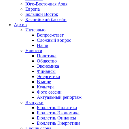
Юго-Восточная Азия
Европа
Большой Восток
Каспийский бассейн
Архив
Интервью
Вопрос-ответ
Сложный вопрос
Наши
Новости
Политика
Общество
Экономика
Финансы
Энергетика
В мире
Культура
Фото сессии
Актуальный репортаж
Выпуски
Бюллетнь Политика
Бюллетнь Экономика
Бюллетнь Финансы
Бюллетнь Энергетика
Прошу слова