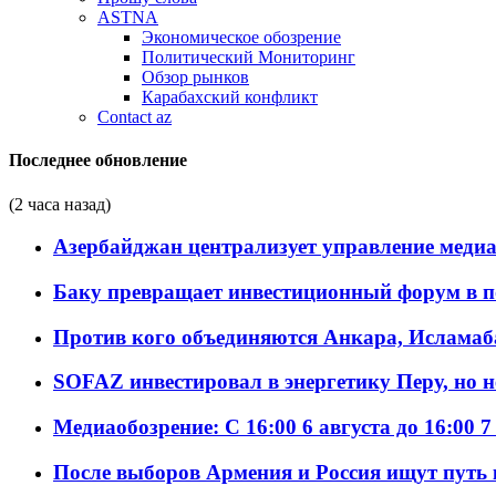
ASTNA
Экономическое обозрение
Политический Мониторинг
Обзор рынков
Карабахский конфликт
Contact az
Последнее обновление
(2 часа назад)
Азербайджан централизует управление меди
Баку превращает инвестиционный форум в п
Против кого объединяются Анкара, Исламаб
SOFAZ инвестировал в энергетику Перу, но 
Медиаобозрение: С 16:00 6 августа до 16:00 7
После выборов Армения и Россия ищут путь к