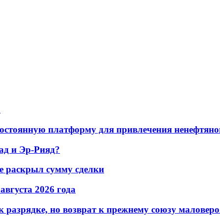
а
остоянную платформу для привлечения ненефтяно
ад и Эр-Рияд?
не раскрыл сумму сделки
 августа 2026 года
 разрядке, но возврат к прежнему союзу маловеро