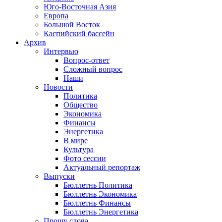
Юго-Восточная Азия
Европа
Большой Восток
Каспийский бассейн
Архив
Интервью
Вопрос-ответ
Сложный вопрос
Наши
Новости
Политика
Общество
Экономика
Финансы
Энергетика
В мире
Культура
Фото сессии
Актуальный репортаж
Выпуски
Бюллетнь Политика
Бюллетнь Экономика
Бюллетнь Финансы
Бюллетнь Энергетика
Прошу слова