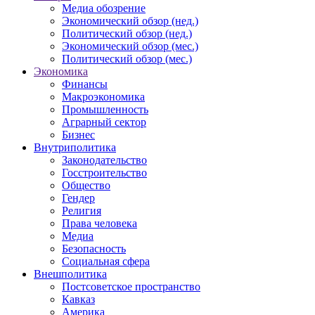
Медиа обозрение
Экономический обзор (нед.)
Политический обзор (нед.)
Экономический обзор (мес.)
Политический обзор (мес.)
Экономика
Финансы
Макроэкономика
Промышленность
Аграрный сектор
Бизнес
Внутриполитика
Законодательство
Госстроительство
Общество
Гендер
Религия
Права человека
Медиа
Безопасность
Социальная сфера
Внешполитика
Постсоветское пространство
Кавказ
Америка