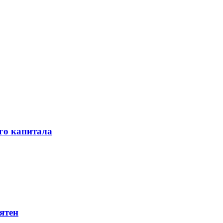
го капитала
ятен