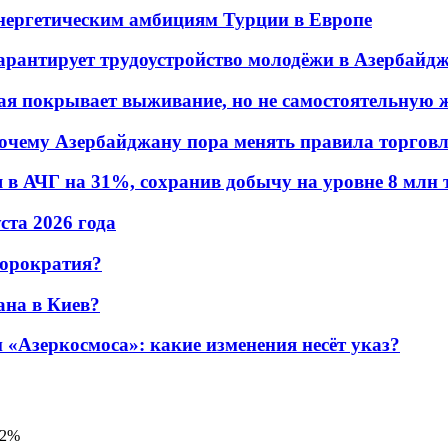
энергетическим амбициям Турции в Европе
гарантирует трудоустройство молодёжи в Азербайд
ая покрывает выживание, но не самостоятельную 
почему Азербайджану пора менять правила торгов
в АЧГ на 31%, сохранив добычу на уровне 8 млн 
уста 2026 года
бюрократия?
ана в Киев?
«Азеркосмоса»: какие изменения несёт указ?
22%