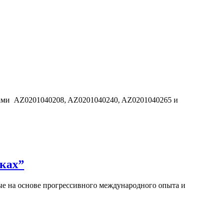
дами AZ0201040208, AZ0201040240, AZ0201040265 и
ках”
е на основе прогрессивного международного опыта и