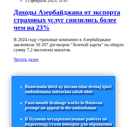
13 февраль 2025, 11:07
Доходы Азербайджана от экспорта
страховых услуг снизились более
чем на 23%
В 2024 году страховые компании в Азербайджане
заключили 50 207 договоров “Зеленой карты” на общую
сумму 7,2 миллиона манатов.
Читать далее
Buzovnada dörd ay davam edən drenaj işləri
ombudsmana müraciətə səbəb olub
Four-month drainage works in Buzovna
prompt an appeal to the ombudsman
В Бузовна четырехмесячные работы по
водоотводу стали поводом для обращения