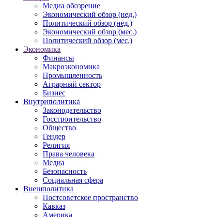
Медиа обозрение
Экономический обзор (нед.)
Политический обзор (нед.)
Экономический обзор (мес.)
Политический обзор (мес.)
Экономика
Финансы
Макроэкономика
Промышленность
Аграрный сектор
Бизнес
Внутриполитика
Законодательство
Госстроительство
Общество
Гендер
Религия
Права человека
Медиа
Безопасность
Социальная сфера
Внешполитика
Постсоветское пространство
Кавказ
Америка