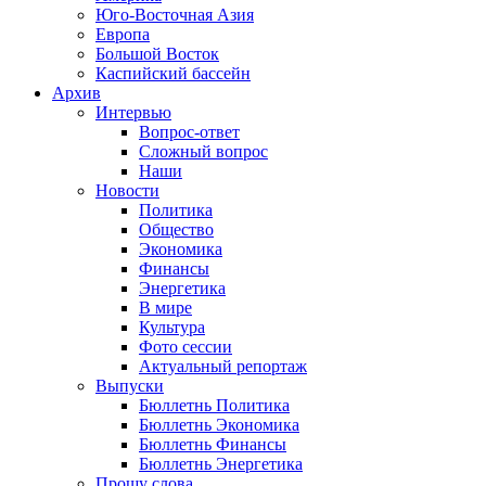
Юго-Восточная Азия
Европа
Большой Восток
Каспийский бассейн
Архив
Интервью
Вопрос-ответ
Сложный вопрос
Наши
Новости
Политика
Общество
Экономика
Финансы
Энергетика
В мире
Культура
Фото сессии
Актуальный репортаж
Выпуски
Бюллетнь Политика
Бюллетнь Экономика
Бюллетнь Финансы
Бюллетнь Энергетика
Прошу слова