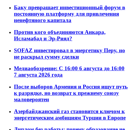
Баку превращает инвестиционный форум в
постоянную платформу для привлечения
ненефтяного капитала
Против кого объединяются Анкара,
Исламабад и Эр-Рияд?
SOFAZ инвестировал в энергетику Перу, но
не раскрыл сумму сделки
Медиаобозрение: С 16:00 6 августа до 16:00
7 августа 2026 года
После выборов Армения и Россия ищут путь
к разрядке, но возврат к прежнему союзу
маловероятен
Азербайджанский газ становится ключом к
энергетическим амбициям Турции в Европе
Диплом без работы: почему образование не