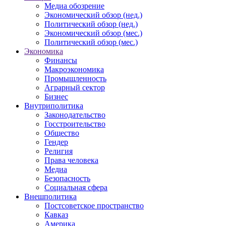
Медиа обозрение
Экономический обзор (нед.)
Политический обзор (нед.)
Экономический обзор (мес.)
Политический обзор (мес.)
Экономика
Финансы
Макроэкономика
Промышленность
Аграрный сектор
Бизнес
Внутриполитика
Законодательство
Госстроительство
Общество
Гендер
Религия
Права человека
Медиа
Безопасность
Социальная сфера
Внешполитика
Постсоветское пространство
Кавказ
Америка