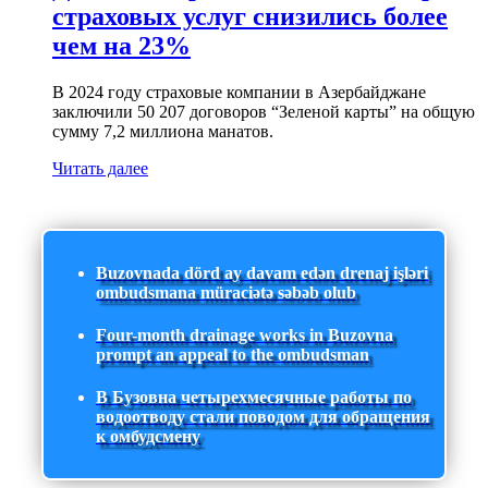
страховых услуг снизились более
чем на 23%
В 2024 году страховые компании в Азербайджане
заключили 50 207 договоров “Зеленой карты” на общую
сумму 7,2 миллиона манатов.
Читать далее
Buzovnada dörd ay davam edən drenaj işləri
ombudsmana müraciətə səbəb olub
Four-month drainage works in Buzovna
prompt an appeal to the ombudsman
В Бузовна четырехмесячные работы по
водоотводу стали поводом для обращения
к омбудсмену