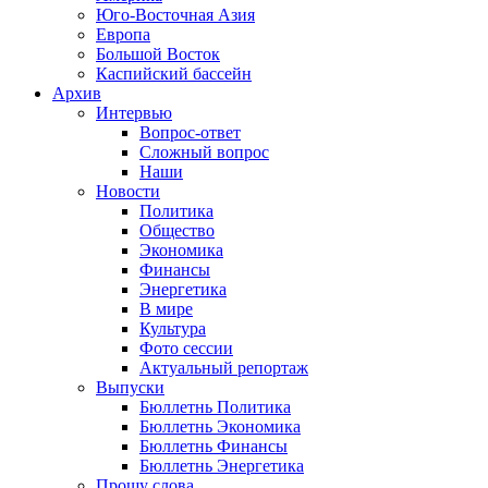
Юго-Восточная Азия
Европа
Большой Восток
Каспийский бассейн
Архив
Интервью
Вопрос-ответ
Сложный вопрос
Наши
Новости
Политика
Общество
Экономика
Финансы
Энергетика
В мире
Культура
Фото сессии
Актуальный репортаж
Выпуски
Бюллетнь Политика
Бюллетнь Экономика
Бюллетнь Финансы
Бюллетнь Энергетика
Прошу слова