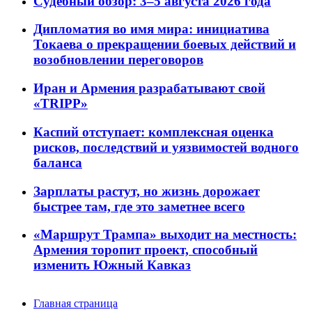
Судебный обзор: 3–5 августа 2026 года
Дипломатия во имя мира: инициатива
Токаева о прекращении боевых действий и
возобновлении переговоров
Иран и Армения разрабатывают свой
«TRIPP»
Каспий отступает: комплексная оценка
рисков, последствий и уязвимостей водного
баланса
Зарплаты растут, но жизнь дорожает
быстрее там, где это заметнее всего
«Маршрут Трампа» выходит на местность:
Армения торопит проект, способный
изменить Южный Кавказ
Главная страница