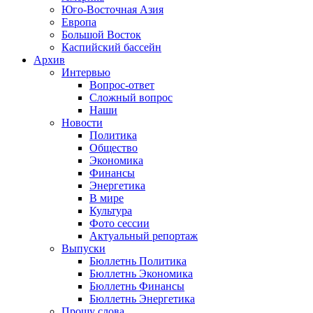
Юго-Восточная Азия
Европа
Большой Восток
Каспийский бассейн
Архив
Интервью
Вопрос-ответ
Сложный вопрос
Наши
Новости
Политика
Общество
Экономика
Финансы
Энергетика
В мире
Культура
Фото сессии
Актуальный репортаж
Выпуски
Бюллетнь Политика
Бюллетнь Экономика
Бюллетнь Финансы
Бюллетнь Энергетика
Прошу слова