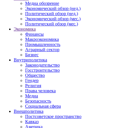
Медиа обозрение
Экономический обзор (нед.)
Политический обзор (нед.)
Экономический обзор (мес.)
Политический обзор (мес.)
Экономика
Финансы
Макроэкономика
Промышленность
Аграрный сектор
Бизнес
Внутриполитика
Законодательство
Госстроительство
Общество
Гендер
Религия
Права человека
Медиа
Безопасность
Социальная сфера
Внешполитика
Постсоветское пространство
Кавказ
Америка