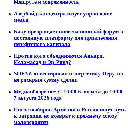
Мешруте и современность
Азербайджан централизует управление
медиа
Баку превращает инвестиционный форум в
постоянную платформу для привлечения
ненефтяного капитала
Против кого объединяются Анкара,
Исламабад и Эр-Рияд?
SOFAZ инвестировал в энергетику Перу, но
не раскрыл сумму сделки
Медиаобозрение: С 16:00 6 августа до 16:00
7 августа 2026 года
После выборов Армения и Россия ищут путь
к разрядке, но возврат к прежнему союзу
маловероятен