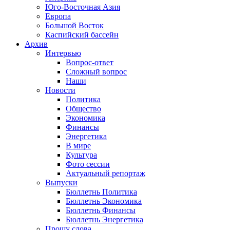
Юго-Восточная Азия
Европа
Большой Восток
Каспийский бассейн
Архив
Интервью
Вопрос-ответ
Сложный вопрос
Наши
Новости
Политика
Общество
Экономика
Финансы
Энергетика
В мире
Культура
Фото сессии
Актуальный репортаж
Выпуски
Бюллетнь Политика
Бюллетнь Экономика
Бюллетнь Финансы
Бюллетнь Энергетика
Прошу слова