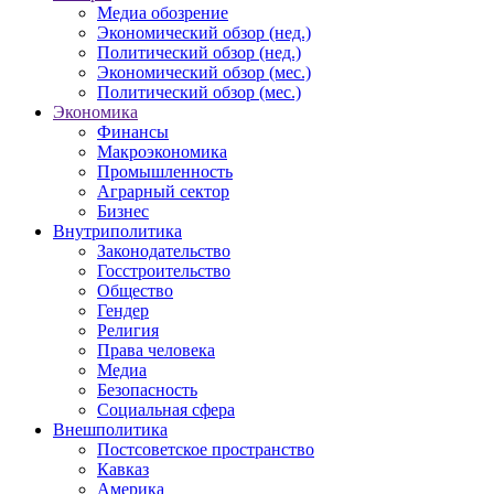
Медиа обозрение
Экономический обзор (нед.)
Политический обзор (нед.)
Экономический обзор (мес.)
Политический обзор (мес.)
Экономика
Финансы
Макроэкономика
Промышленность
Аграрный сектор
Бизнес
Внутриполитика
Законодательство
Госстроительство
Общество
Гендер
Религия
Права человека
Медиа
Безопасность
Социальная сфера
Внешполитика
Постсоветское пространство
Кавказ
Америка