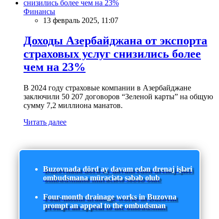
Финансы
13 февраль 2025, 11:07
Доходы Азербайджана от экспорта
страховых услуг снизились более
чем на 23%
В 2024 году страховые компании в Азербайджане
заключили 50 207 договоров “Зеленой карты” на общую
сумму 7,2 миллиона манатов.
Читать далее
Buzovnada dörd ay davam edən drenaj işləri
ombudsmana müraciətə səbəb olub
Four-month drainage works in Buzovna
prompt an appeal to the ombudsman