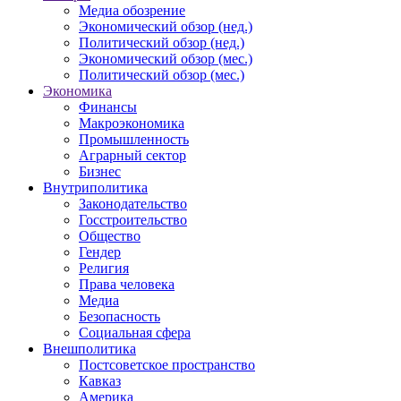
Медиа обозрение
Экономический обзор (нед.)
Политический обзор (нед.)
Экономический обзор (мес.)
Политический обзор (мес.)
Экономика
Финансы
Макроэкономика
Промышленность
Аграрный сектор
Бизнес
Внутриполитика
Законодательство
Госстроительство
Общество
Гендер
Религия
Права человека
Медиа
Безопасность
Социальная сфера
Внешполитика
Постсоветское пространство
Кавказ
Америка