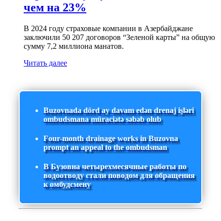
чем на 23%
В 2024 году страховые компании в Азербайджане
заключили 50 207 договоров “Зеленой карты” на общую
сумму 7,2 миллиона манатов.
Читать далее
Buzovnada dörd ay davam edən drenaj işləri
ombudsmana müraciətə səbəb olub
Four-month drainage works in Buzovna
prompt an appeal to the ombudsman
В Бузовна четырехмесячные работы по
водоотводу стали поводом для обращения
к омбудсмену