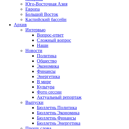
Юго-Восточная Азия
Европа
Большой Восток
Каспийский бассейн
Архив
Интервью
Вопрос-ответ
Сложный вопрос
Наши
Новости
Политика
Общество
Экономика
Финансы
Энергетика
В мире
Культура
Фото сессии
Актуальный репортаж
Выпуски
Бюллетнь Политика
Бюллетнь Экономика
Бюллетнь Финансы
Бюллетнь Энергетика
Прошу слова