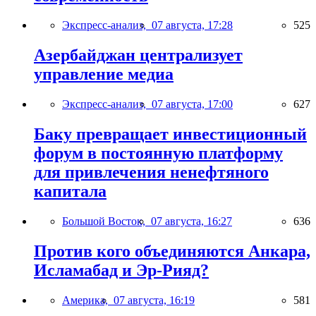
Экспресс-анализ,
07 августа, 17:28
525
Азербайджан централизует
управление медиа
Экспресс-анализ,
07 августа, 17:00
627
Баку превращает инвестиционный
форум в постоянную платформу
для привлечения ненефтяного
капитала
Большой Восток,
07 августа, 16:27
636
Против кого объединяются Анкара,
Исламабад и Эр-Рияд?
Америка,
07 августа, 16:19
581