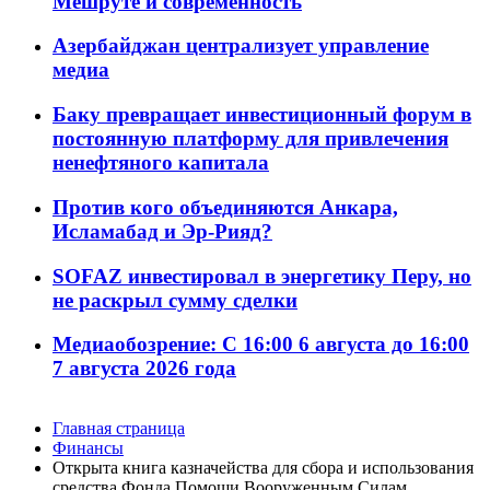
Мешруте и современность
Азербайджан централизует управление
медиа
Баку превращает инвестиционный форум в
постоянную платформу для привлечения
ненефтяного капитала
Против кого объединяются Анкара,
Исламабад и Эр-Рияд?
SOFAZ инвестировал в энергетику Перу, но
не раскрыл сумму сделки
Медиаобозрение: С 16:00 6 августа до 16:00
7 августа 2026 года
Главная страница
Финансы
Открыта книга казначейства для сбора и использования
средства Фонда Помощи Вооруженным Силам