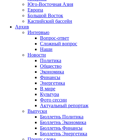
Юго-Восточная Азия
Европа
Большой Восток
Каспийский бассейн
Архив
Интервью
Вопрос-ответ
Сложный вопрос
Наши
Новости
Политика
Общество
Экономика
Финансы
Энергетика
В мире
Культура
Фото сессии
Актуальный репортаж
Выпуски
Бюллетнь Политика
Бюллетнь Экономика
Бюллетнь Финансы
Бюллетнь Энергетика
Прошу слова