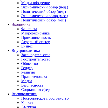
Медиа обозрение
Экономический обзор (нед.)
Политический обзор (нед.)
Экономический обзор (мес.)
Политический обзор (мес.)
Экономика
Финансы
Макроэкономика
Промышленность
Аграрный сектор
Бизнес
Внутриполитика
Законодательство
Госстроительство
Общество
Гендер
Религия
Права человека
Медиа
Безопасность
Социальная сфера
Внешполитика
Постсоветское пространство
Кавказ
Америка