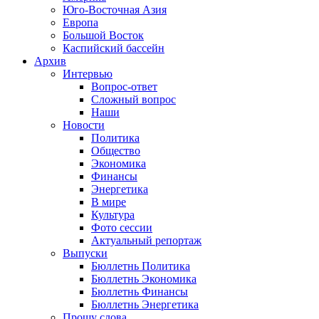
Юго-Восточная Азия
Европа
Большой Восток
Каспийский бассейн
Архив
Интервью
Вопрос-ответ
Сложный вопрос
Наши
Новости
Политика
Общество
Экономика
Финансы
Энергетика
В мире
Культура
Фото сессии
Актуальный репортаж
Выпуски
Бюллетнь Политика
Бюллетнь Экономика
Бюллетнь Финансы
Бюллетнь Энергетика
Прошу слова