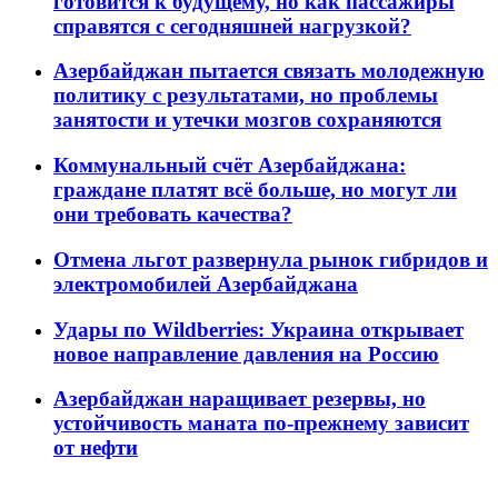
готовится к будущему, но как пассажиры
справятся с сегодняшней нагрузкой?
Азербайджан пытается связать молодежную
политику с результатами, но проблемы
занятости и утечки мозгов сохраняются
Коммунальный счёт Азербайджана:
граждане платят всё больше, но могут ли
они требовать качества?
Отмена льгот развернула рынок гибридов и
электромобилей Азербайджана
Удары по Wildberries: Украина открывает
новое направление давления на Россию
Азербайджан наращивает резервы, но
устойчивость маната по-прежнему зависит
от нефти