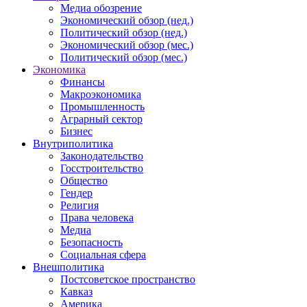
Медиа обозрение
Экономический обзор (нед.)
Политический обзор (нед.)
Экономический обзор (мес.)
Политический обзор (мес.)
Экономика
Финансы
Макроэкономика
Промышленность
Аграрный сектор
Бизнес
Внутриполитика
Законодательство
Госстроительство
Общество
Гендер
Религия
Права человека
Медиа
Безопасность
Социальная сфера
Внешполитика
Постсоветское пространство
Кавказ
Америка