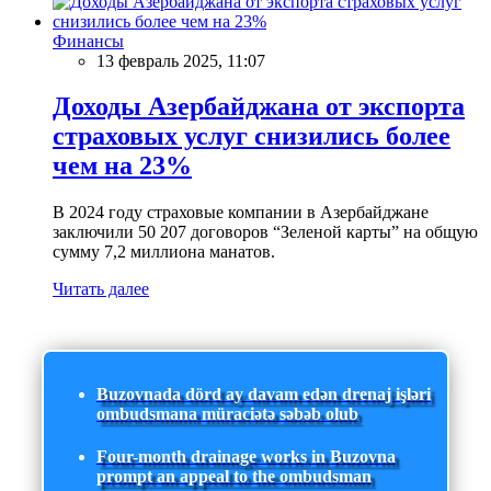
Финансы
13 февраль 2025, 11:07
Доходы Азербайджана от экспорта
страховых услуг снизились более
чем на 23%
В 2024 году страховые компании в Азербайджане
заключили 50 207 договоров “Зеленой карты” на общую
сумму 7,2 миллиона манатов.
Читать далее
Buzovnada dörd ay davam edən drenaj işləri
ombudsmana müraciətə səbəb olub
Four-month drainage works in Buzovna
prompt an appeal to the ombudsman