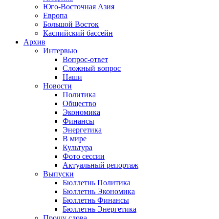
Юго-Восточная Азия
Европа
Большой Восток
Каспийский бассейн
Архив
Интервью
Вопрос-ответ
Сложный вопрос
Наши
Новости
Политика
Общество
Экономика
Финансы
Энергетика
В мире
Культура
Фото сессии
Актуальный репортаж
Выпуски
Бюллетнь Политика
Бюллетнь Экономика
Бюллетнь Финансы
Бюллетнь Энергетика
Прошу слова