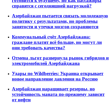
готовится к будущему, но как пассажиры
справятся с сегодняшней нагрузкой?
Азербайджан пытается связать молодежную
политику с результатами, но проблемы
занятости и утечки мозгов сохраняются
Коммунальный счёт Азербайджана:
граждане платят всё больше, но могут ли
они требовать качества?
Отмена льгот развернула рынок гибридов и
электромобилей Азербайджана
Удары по Wildberries: Украина открывает
новое направление давления на Россию
Азербайджан наращивает резервы, но
устойчивость маната по-прежнему зависит
от нефти