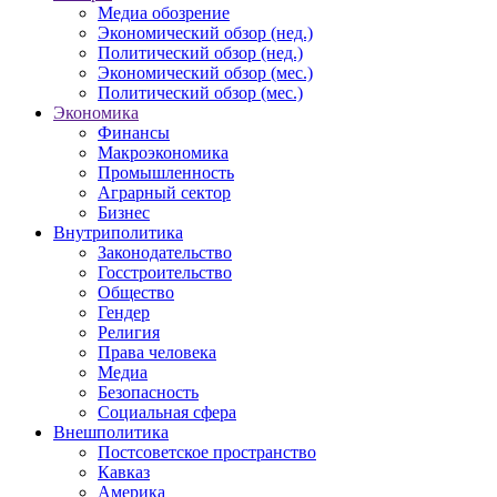
Медиа обозрение
Экономический обзор (нед.)
Политический обзор (нед.)
Экономический обзор (мес.)
Политический обзор (мес.)
Экономика
Финансы
Макроэкономика
Промышленность
Аграрный сектор
Бизнес
Внутриполитика
Законодательство
Госстроительство
Общество
Гендер
Религия
Права человека
Медиа
Безопасность
Социальная сфера
Внешполитика
Постсоветское пространство
Кавказ
Америка