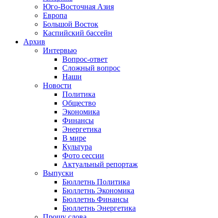
Юго-Восточная Азия
Европа
Большой Восток
Каспийский бассейн
Архив
Интервью
Вопрос-ответ
Сложный вопрос
Наши
Новости
Политика
Общество
Экономика
Финансы
Энергетика
В мире
Культура
Фото сессии
Актуальный репортаж
Выпуски
Бюллетнь Политика
Бюллетнь Экономика
Бюллетнь Финансы
Бюллетнь Энергетика
Прошу слова