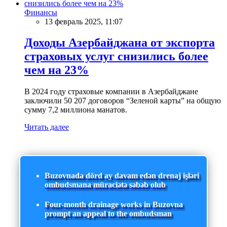
Финансы
13 февраль 2025, 11:07
Доходы Азербайджана от экспорта
страховых услуг снизились более
чем на 23%
В 2024 году страховые компании в Азербайджане
заключили 50 207 договоров “Зеленой карты” на общую
сумму 7,2 миллиона манатов.
Читать далее
Buzovnada dörd ay davam edən drenaj işləri
ombudsmana müraciətə səbəb olub
Four-month drainage works in Buzovna
prompt an appeal to the ombudsman