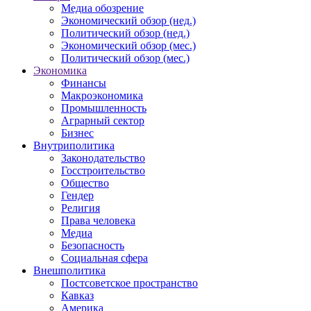
Медиа обозрение
Экономический обзор (нед.)
Политический обзор (нед.)
Экономический обзор (мес.)
Политический обзор (мес.)
Экономика
Финансы
Макроэкономика
Промышленность
Аграрный сектор
Бизнес
Внутриполитика
Законодательство
Госстроительство
Общество
Гендер
Религия
Права человека
Медиа
Безопасность
Социальная сфера
Внешполитика
Постсоветское пространство
Кавказ
Америка