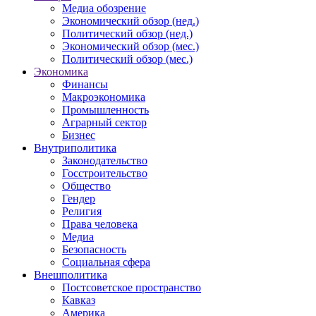
Медиа обозрение
Экономический обзор (нед.)
Политический обзор (нед.)
Экономический обзор (мес.)
Политический обзор (мес.)
Экономика
Финансы
Макроэкономика
Промышленность
Аграрный сектор
Бизнес
Внутриполитика
Законодательство
Госстроительство
Общество
Гендер
Религия
Права человека
Медиа
Безопасность
Социальная сфера
Внешполитика
Постсоветское пространство
Кавказ
Америка