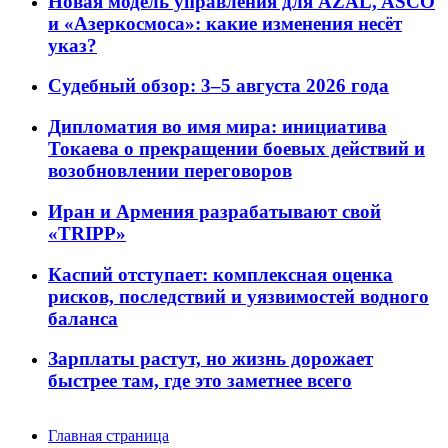
Новая модель управления для AZAL, ASCO
и «Азеркосмоса»: какие изменения несёт
указ?
Судебный обзор: 3–5 августа 2026 года
Дипломатия во имя мира: инициатива
Токаева о прекращении боевых действий и
возобновлении переговоров
Иран и Армения разрабатывают свой
«TRIPP»
Каспий отступает: комплексная оценка
рисков, последствий и уязвимостей водного
баланса
Зарплаты растут, но жизнь дорожает
быстрее там, где это заметнее всего
Главная страница