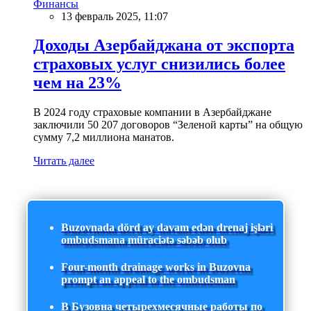
Финансы
13 февраль 2025, 11:07
Доходы Азербайджана от экспорта
страховых услуг снизились более
чем на 23%
В 2024 году страховые компании в Азербайджане
заключили 50 207 договоров “Зеленой карты” на общую
сумму 7,2 миллиона манатов.
Читать далее
Buzovnada dörd ay davam edən drenaj işləri
ombudsmana müraciətə səbəb olub
Four-month drainage works in Buzovna
prompt an appeal to the ombudsman
В Бузовна четырехмесячные работы по