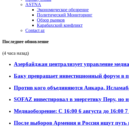
ASTNA
Экономическое обозрение
Политический Мониторинг
Обзор рынков
Карабахский конфликт
Contact az
Последнее обновление
(4 часа назад)
Азербайджан централизует управление меди
Баку превращает инвестиционный форум в п
Против кого объединяются Анкара, Исламаб
SOFAZ инвестировал в энергетику Перу, но 
Медиаобозрение: С 16:00 6 августа до 16:00 7
После выборов Армения и Россия ищут путь к