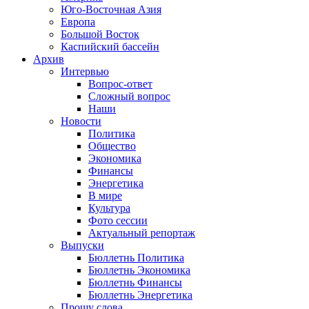
Юго-Восточная Азия
Европа
Большой Восток
Каспийский бассейн
Архив
Интервью
Вопрос-ответ
Сложный вопрос
Наши
Новости
Политика
Общество
Экономика
Финансы
Энергетика
В мире
Культура
Фото сессии
Актуальный репортаж
Выпуски
Бюллетнь Политика
Бюллетнь Экономика
Бюллетнь Финансы
Бюллетнь Энергетика
Прошу слова