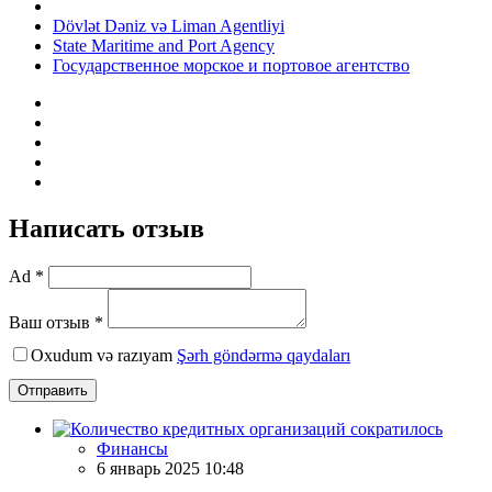
Dövlət Dəniz və Liman Agentliyi
State Maritime and Port Agency
Государственное морское и портовое агентство
Написать отзыв
Ad *
Ваш отзыв *
Oxudum və razıyam
Şərh göndərmə qaydaları
Отправить
Финансы
6 январь 2025 10:48