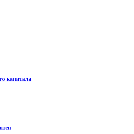
го капитала
ятен