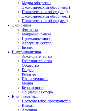
Медиа обозрение
Экономический обзор (нед.)
Политический обзор (нед.)
Экономический обзор (мес.)
Политический обзор (мес.)
Экономика
Финансы
Макроэкономика
Промышленность
Аграрный сектор
Бизнес
Внутриполитика
Законодательство
Госстроительство
Общество
Гендер
Религия
Права человека
Медиа
Безопасность
Социальная сфера
Внешполитика
Постсоветское пространство
Кавказ
Америка