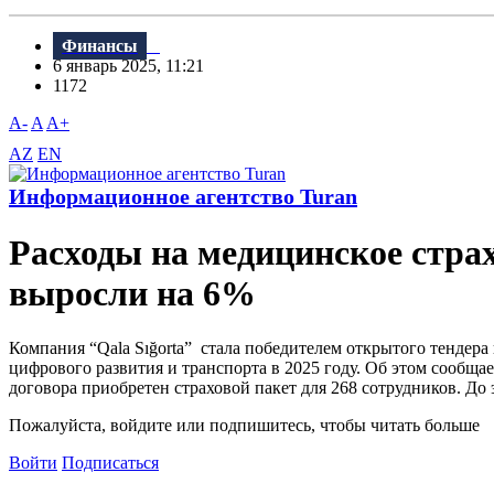
Финансы
6 январь 2025, 11:21
1172
A-
A
A+
AZ
EN
Информационное агентство Turan
Расходы на медицинское страх
выросли на 6%
Компания “Qala Sığorta” стала победителем открытого тендера
цифрового развития и транспорта в 2025 году. Об этом сообща
договора приобретен страховой пакет для 268 сотрудников. До э
Пожалуйста, войдите или подпишитесь, чтобы читать больше
Войти
Подписаться