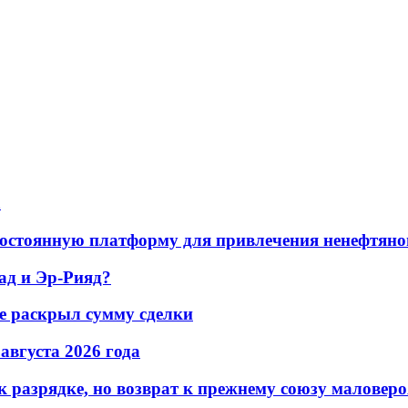
а
остоянную платформу для привлечения ненефтяно
ад и Эр-Рияд?
не раскрыл сумму сделки
 августа 2026 года
 разрядке, но возврат к прежнему союзу маловеро