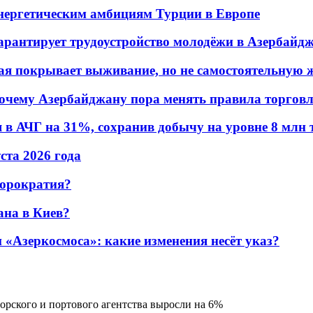
энергетическим амбициям Турции в Европе
гарантирует трудоустройство молодёжи в Азербайд
ая покрывает выживание, но не самостоятельную 
почему Азербайджану пора менять правила торгов
в АЧГ на 31%, сохранив добычу на уровне 8 млн 
уста 2026 года
бюрократия?
ана в Киев?
«Азеркосмоса»: какие изменения несёт указ?
орского и портового агентства выросли на 6%