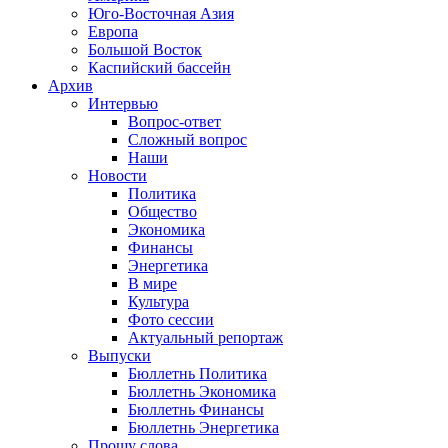
Юго-Восточная Азия
Европа
Большой Восток
Каспийский бассейн
Архив
Интервью
Вопрос-ответ
Сложный вопрос
Наши
Новости
Политика
Общество
Экономика
Финансы
Энергетика
В мире
Культура
Фото сессии
Актуальный репортаж
Выпуски
Бюллетнь Политика
Бюллетнь Экономика
Бюллетнь Финансы
Бюллетнь Энергетика
Прошу слова