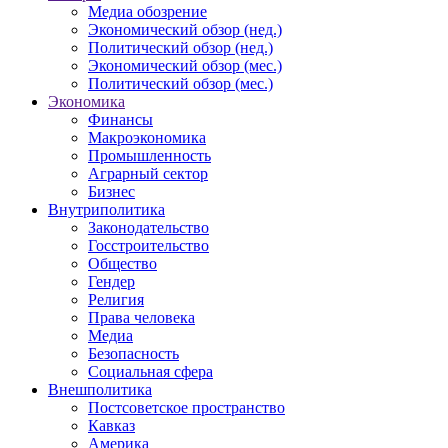
Медиа обозрение
Экономический обзор (нед.)
Политический обзор (нед.)
Экономический обзор (мес.)
Политический обзор (мес.)
Экономика
Финансы
Макроэкономика
Промышленность
Аграрный сектор
Бизнес
Внутриполитика
Законодательство
Госстроительство
Общество
Гендер
Религия
Права человека
Медиа
Безопасность
Социальная сфера
Внешполитика
Постсоветское пространство
Кавказ
Америка