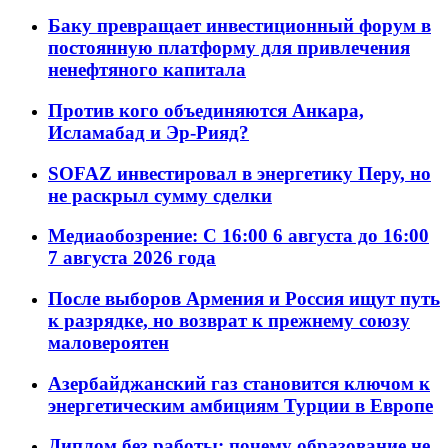
Баку превращает инвестиционный форум в
постоянную платформу для привлечения
ненефтяного капитала
Против кого объединяются Анкара,
Исламабад и Эр-Рияд?
SOFAZ инвестировал в энергетику Перу, но
не раскрыл сумму сделки
Медиаобозрение: С 16:00 6 августа до 16:00
7 августа 2026 года
После выборов Армения и Россия ищут путь
к разрядке, но возврат к прежнему союзу
маловероятен
Азербайджанский газ становится ключом к
энергетическим амбициям Турции в Европе
Диплом без работы: почему образование не