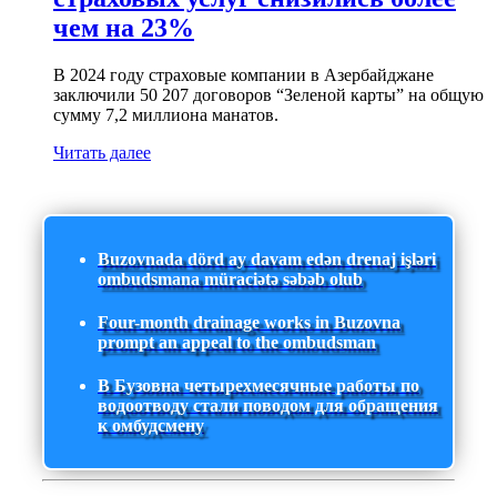
чем на 23%
В 2024 году страховые компании в Азербайджане
заключили 50 207 договоров “Зеленой карты” на общую
сумму 7,2 миллиона манатов.
Читать далее
Buzovnada dörd ay davam edən drenaj işləri
ombudsmana müraciətə səbəb olub
Four-month drainage works in Buzovna
prompt an appeal to the ombudsman
В Бузовна четырехмесячные работы по
водоотводу стали поводом для обращения
к омбудсмену