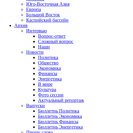
Юго-Восточная Азия
Европа
Большой Восток
Каспийский бассейн
Архив
Интервью
Вопрос-ответ
Сложный вопрос
Наши
Новости
Политика
Общество
Экономика
Финансы
Энергетика
В мире
Культура
Фото сессии
Актуальный репортаж
Выпуски
Бюллетнь Политика
Бюллетнь Экономика
Бюллетнь Финансы
Бюллетнь Энергетика
Прошу слова