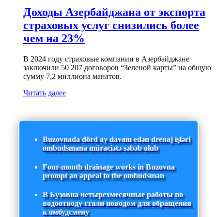
Доходы Азербайджана от экспорта
страховых услуг снизились более
чем на 23%
В 2024 году страховые компании в Азербайджане
заключили 50 207 договоров “Зеленой карты” на общую
сумму 7,2 миллиона манатов.
Читать далее
Buzovnada dörd ay davam edən drenaj işləri
ombudsmana müraciətə səbəb olub
Four-month drainage works in Buzovna
prompt an appeal to the ombudsman
В Бузовна четырехмесячные работы по
водоотводу стали поводом для обращения
к омбудсмену