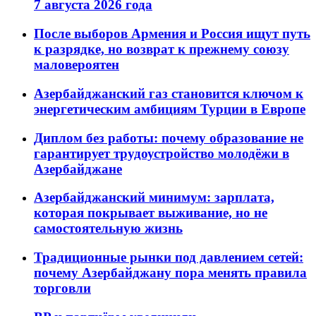
7 августа 2026 года
После выборов Армения и Россия ищут путь
к разрядке, но возврат к прежнему союзу
маловероятен
Азербайджанский газ становится ключом к
энергетическим амбициям Турции в Европе
Диплом без работы: почему образование не
гарантирует трудоустройство молодёжи в
Азербайджане
Азербайджанский минимум: зарплата,
которая покрывает выживание, но не
самостоятельную жизнь
Традиционные рынки под давлением сетей:
почему Азербайджану пора менять правила
торговли