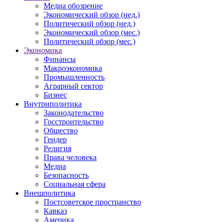
Медиа обозрение
Экономический обзор (нед.)
Политический обзор (нед.)
Экономический обзор (мес.)
Политический обзор (мес.)
Экономика
Финансы
Макроэкономика
Промышленность
Аграрный сектор
Бизнес
Внутриполитика
Законодательство
Госстроительство
Общество
Гендер
Религия
Права человека
Медиа
Безопасность
Социальная сфера
Внешполитика
Постсоветское пространство
Кавказ
Америка