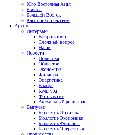
Юго-Восточная Азия
Европа
Большой Восток
Каспийский бассейн
Архив
Интервью
Вопрос-ответ
Сложный вопрос
Наши
Новости
Политика
Общество
Экономика
Финансы
Энергетика
В мире
Культура
Фото сессии
Актуальный репортаж
Выпуски
Бюллетнь Политика
Бюллетнь Экономика
Бюллетнь Финансы
Бюллетнь Энергетика
Прошу слова