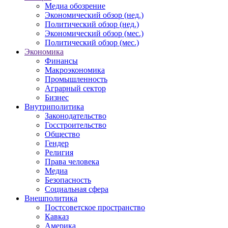
Медиа обозрение
Экономический обзор (нед.)
Политический обзор (нед.)
Экономический обзор (мес.)
Политический обзор (мес.)
Экономика
Финансы
Макроэкономика
Промышленность
Аграрный сектор
Бизнес
Внутриполитика
Законодательство
Госстроительство
Общество
Гендер
Религия
Права человека
Медиа
Безопасность
Социальная сфера
Внешполитика
Постсоветское пространство
Кавказ
Америка