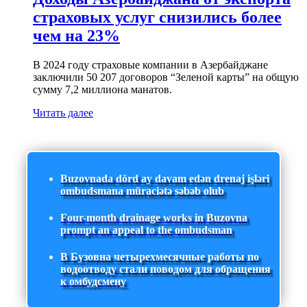
страховых услуг снизились более
чем на 23%
В 2024 году страховые компании в Азербайджане
заключили 50 207 договоров “Зеленой карты” на общую
сумму 7,2 миллиона манатов.
Читать далее
Buzovnada dörd ay davam edən drenaj işləri
ombudsmana müraciətə səbəb olub
Four-month drainage works in Buzovna
prompt an appeal to the ombudsman
В Бузовна четырехмесячные работы по
водоотводу стали поводом для обращения
к омбудсмену