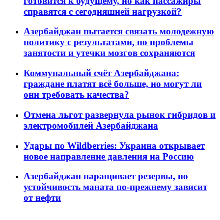
готовится к будущему, но как пассажиры
справятся с сегодняшней нагрузкой?
Азербайджан пытается связать молодежную
политику с результатами, но проблемы
занятости и утечки мозгов сохраняются
Коммунальный счёт Азербайджана:
граждане платят всё больше, но могут ли
они требовать качества?
Отмена льгот развернула рынок гибридов и
электромобилей Азербайджана
Удары по Wildberries: Украина открывает
новое направление давления на Россию
Азербайджан наращивает резервы, но
устойчивость маната по-прежнему зависит
от нефти