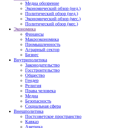
Медиа обозрение
Экономический обзор (нед.)
Политический обзор (нед.)
Экономический обзор (мес.)
Политический обзор (мес.)
Экономика
Финансы
Макроэкономика
Промышленность
Аграрный сектор
Бизнес
Внутриполитика
Законодательство
Госстроительство
Общество
Гендер
Религия
Права человека
Медиа
Безопасность
Социальная сфера
Внешполитика
Постсоветское пространство
Кавказ
Америка