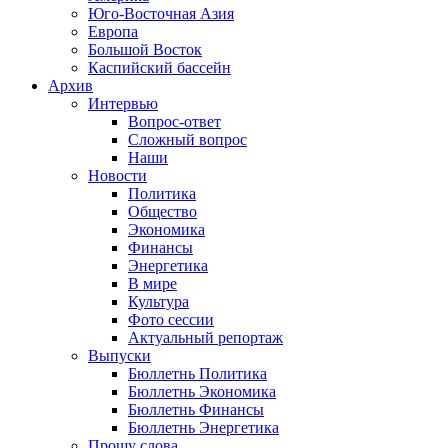
Юго-Восточная Азия
Европа
Большой Восток
Каспийский бассейн
Архив
Интервью
Вопрос-ответ
Сложный вопрос
Наши
Новости
Политика
Общество
Экономика
Финансы
Энергетика
В мире
Культура
Фото сессии
Актуальный репортаж
Выпуски
Бюллетнь Политика
Бюллетнь Экономика
Бюллетнь Финансы
Бюллетнь Энергетика
Прошу слова