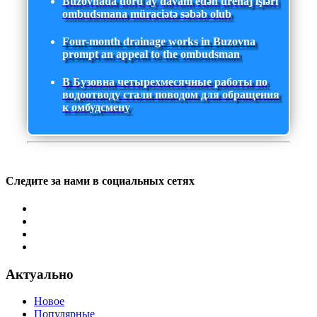
Buzovnada dörd ay davam edən drenaj işləri
ombudsmana müraciətə səbəb olub
Four-month drainage works in Buzovna
prompt an appeal to the ombudsman
В Бузовна четырехмесячные работы по
водоотводу стали поводом для обращения
к омбудсмену
Следите за нами в социальных сетях
Актуально
Новое
Популярные