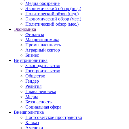
Медиа обозрение
Экономический обзор (нед.)
Политический обзор (нед.)
Экономический обзор (мес.)
Политический обзор (мес.)
Экономика
Финансы
Макроэкономика
Промышленность
Аграрный сектор
Бизнес
Внутриполитика
Законодательство
Госстроительство
Общество
Гендер
Религия
Права человека
Медиа
Безопасность
Социальная сфера
Внешполитика
Постсоветское пространство
Кавказ
Америка