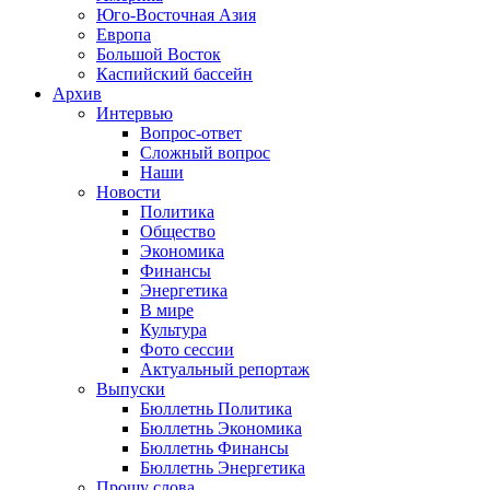
Юго-Восточная Азия
Европа
Большой Восток
Каспийский бассейн
Архив
Интервью
Вопрос-ответ
Сложный вопрос
Наши
Новости
Политика
Общество
Экономика
Финансы
Энергетика
В мире
Культура
Фото сессии
Актуальный репортаж
Выпуски
Бюллетнь Политика
Бюллетнь Экономика
Бюллетнь Финансы
Бюллетнь Энергетика
Прошу слова