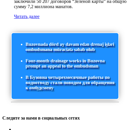
заключили 50 207 договоров “Зеленой карты” на общую
сумму 7,2 миллиона манатов.
Читать далее
Buzovnada dörd ay davam edən drenaj işləri
ombudsmana müraciətə səbəb olub
Four-month drainage works in Buzovna
prompt an appeal to the ombudsman
В Бузовна четырехмесячные работы по
водоотводу стали поводом для обращения
к омбудсмену
Следите за нами в социальных сетях