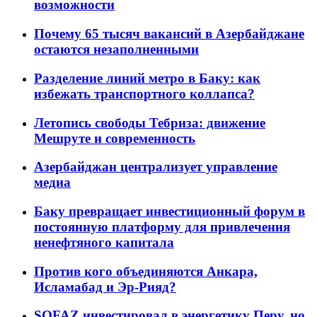
возможности
Почему 65 тысяч вакансий в Азербайджане
остаются незаполненными
Разделение линий метро в Баку: как
избежать транспортного коллапса?
Летопись свободы Тебриза: движение
Мешруте и современность
Азербайджан централизует управление
медиа
Баку превращает инвестиционный форум в
постоянную платформу для привлечения
ненефтяного капитала
Против кого объединяются Анкара,
Исламабад и Эр-Рияд?
SOFAZ инвестировал в энергетику Перу, но