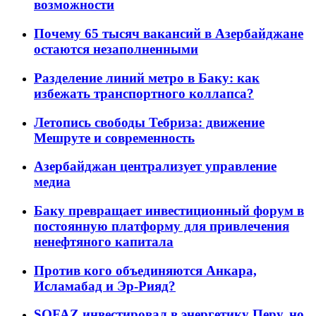
возможности
Почему 65 тысяч вакансий в Азербайджане
остаются незаполненными
Разделение линий метро в Баку: как
избежать транспортного коллапса?
Летопись свободы Тебриза: движение
Мешруте и современность
Азербайджан централизует управление
медиа
Баку превращает инвестиционный форум в
постоянную платформу для привлечения
ненефтяного капитала
Против кого объединяются Анкара,
Исламабад и Эр-Рияд?
SOFAZ инвестировал в энергетику Перу, но