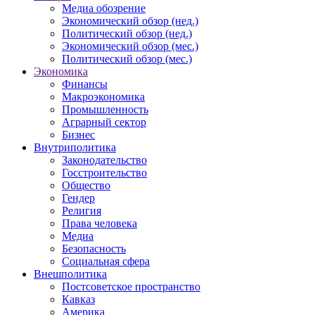
Медиа обозрение
Экономический обзор (нед.)
Политический обзор (нед.)
Экономический обзор (мес.)
Политический обзор (мес.)
Экономика
Финансы
Макроэкономика
Промышленность
Аграрный сектор
Бизнес
Внутриполитика
Законодательство
Госстроительство
Общество
Гендер
Религия
Права человека
Медиа
Безопасность
Социальная сфера
Внешполитика
Постсоветское пространство
Кавказ
Америка