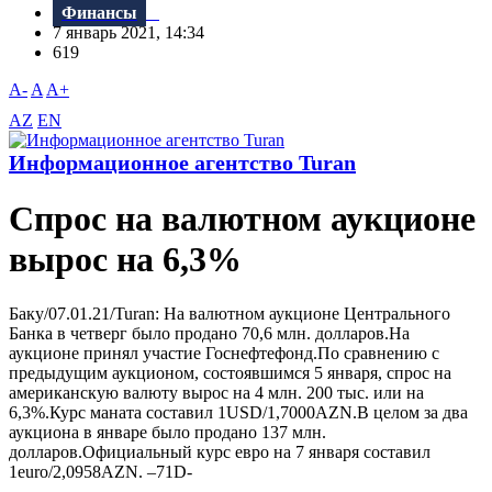
Финансы
7 январь 2021, 14:34
619
A-
A
A+
AZ
EN
Информационное агентство Turan
Спрос на валютном аукционе
вырос на 6,3%
Баку/07.01.21/Turan: На валютном аукционе Центрального
Банка в четверг было продано 70,6 млн. долларов.На
аукционе принял участие Госнефтефонд.По сравнению с
предыдущим аукционом, состоявшимся 5 января, спрос на
американскую валюту вырос на 4 млн. 200 тыс. или на
6,3%.Курс маната составил 1USD/1,7000AZN.В целом за два
аукциона в январе было продано 137 млн.
долларов.Официальный курс евро на 7 января составил
1euro/2,0958AZN. –71D-