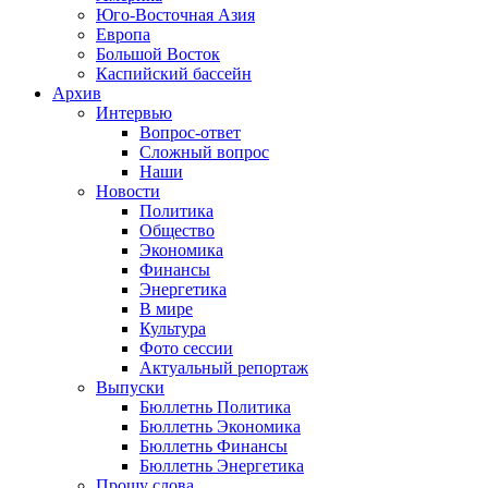
Юго-Восточная Азия
Европа
Большой Восток
Каспийский бассейн
Архив
Интервью
Вопрос-ответ
Сложный вопрос
Наши
Новости
Политика
Общество
Экономика
Финансы
Энергетика
В мире
Культура
Фото сессии
Актуальный репортаж
Выпуски
Бюллетнь Политика
Бюллетнь Экономика
Бюллетнь Финансы
Бюллетнь Энергетика
Прошу слова