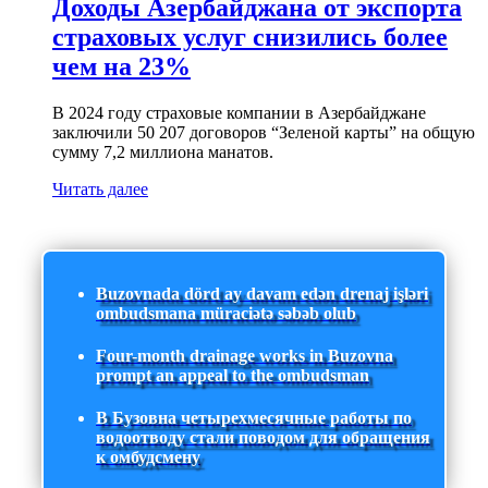
Доходы Азербайджана от экспорта
страховых услуг снизились более
чем на 23%
В 2024 году страховые компании в Азербайджане
заключили 50 207 договоров “Зеленой карты” на общую
сумму 7,2 миллиона манатов.
Читать далее
Buzovnada dörd ay davam edən drenaj işləri
ombudsmana müraciətə səbəb olub
Four-month drainage works in Buzovna
prompt an appeal to the ombudsman
В Бузовна четырехмесячные работы по
водоотводу стали поводом для обращения
к омбудсмену