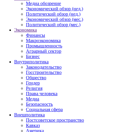
Медиа обозрение
Экономический обзор (нед.)
Политический обзор (нед.)
Экономический обзор (мес.)
Политический обзор (мес.)
Экономика
Финансы
Макроэкономика
Промышленность
Аграрный сектор
Бизнес
Внутриполитика
Законодательство
Госстроительство
Общество
Гендер
Религия
Права человека
Медиа
Безопасность
Социальная сфера
Внешполитика
Постсоветское пространство
Кавказ
Америка