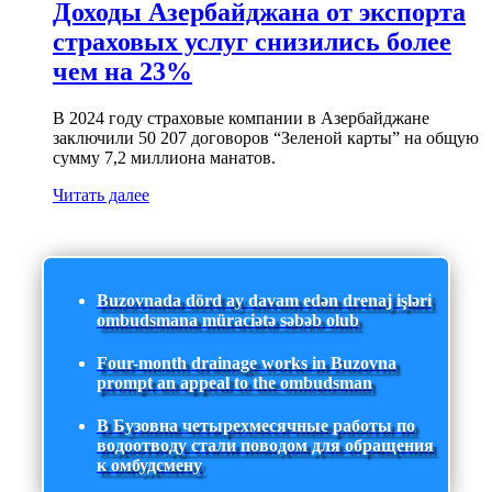
Доходы Азербайджана от экспорта
страховых услуг снизились более
чем на 23%
В 2024 году страховые компании в Азербайджане
заключили 50 207 договоров “Зеленой карты” на общую
сумму 7,2 миллиона манатов.
Читать далее
Buzovnada dörd ay davam edən drenaj işləri
ombudsmana müraciətə səbəb olub
Four-month drainage works in Buzovna
prompt an appeal to the ombudsman
В Бузовна четырехмесячные работы по
водоотводу стали поводом для обращения
к омбудсмену