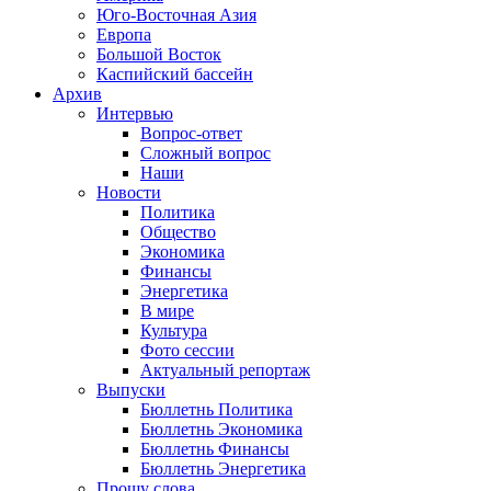
Юго-Восточная Азия
Европа
Большой Восток
Каспийский бассейн
Архив
Интервью
Вопрос-ответ
Сложный вопрос
Наши
Новости
Политика
Общество
Экономика
Финансы
Энергетика
В мире
Культура
Фото сессии
Актуальный репортаж
Выпуски
Бюллетнь Политика
Бюллетнь Экономика
Бюллетнь Финансы
Бюллетнь Энергетика
Прошу слова