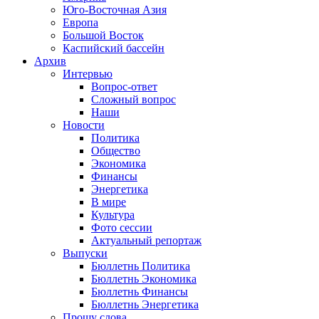
Юго-Восточная Азия
Европа
Большой Восток
Каспийский бассейн
Архив
Интервью
Вопрос-ответ
Сложный вопрос
Наши
Новости
Политика
Общество
Экономика
Финансы
Энергетика
В мире
Культура
Фото сессии
Актуальный репортаж
Выпуски
Бюллетнь Политика
Бюллетнь Экономика
Бюллетнь Финансы
Бюллетнь Энергетика
Прошу слова