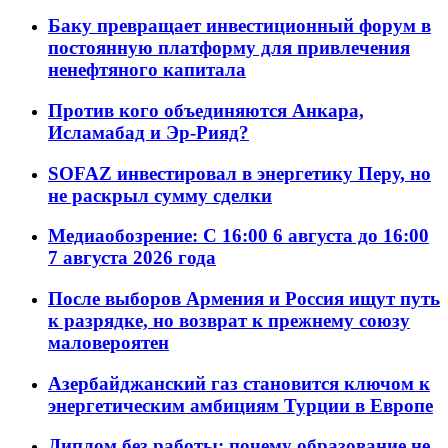
Баку превращает инвестиционный форум в
постоянную платформу для привлечения
ненефтяного капитала
Против кого объединяются Анкара,
Исламабад и Эр-Рияд?
SOFAZ инвестировал в энергетику Перу, но
не раскрыл сумму сделки
Медиаобозрение: С 16:00 6 августа до 16:00
7 августа 2026 года
После выборов Армения и Россия ищут путь
к разрядке, но возврат к прежнему союзу
маловероятен
Азербайджанский газ становится ключом к
энергетическим амбициям Турции в Европе
Диплом без работы: почему образование не