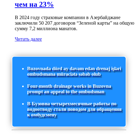
чем на 23%
В 2024 году страховые компании в Азербайджане
заключили 50 207 договоров “Зеленой карты” на общую
сумму 7,2 миллиона манатов.
Читать далее
Buzovnada dörd ay davam edən drenaj işləri
ombudsmana müraciətə səbəb olub
Four-month drainage works in Buzovna
prompt an appeal to the ombudsman
В Бузовна четырехмесячные работы по
водоотводу стали поводом для обращения
к омбудсмену