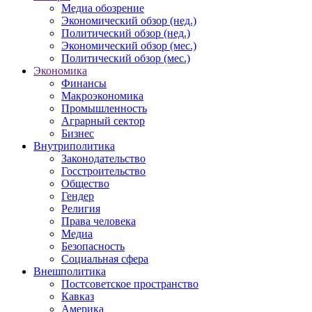
Медиа обозрение
Экономический обзор (нед.)
Политический обзор (нед.)
Экономический обзор (мес.)
Политический обзор (мес.)
Экономика
Финансы
Макроэкономика
Промышленность
Аграрный сектор
Бизнес
Внутриполитика
Законодательство
Госстроительство
Общество
Гендер
Религия
Права человека
Медиа
Безопасность
Социальная сфера
Внешполитика
Постсоветское пространство
Кавказ
Америка