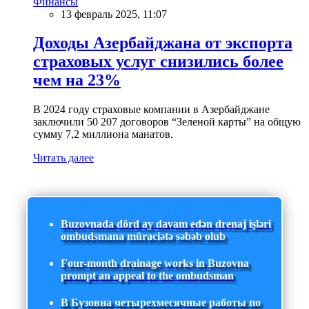
Финансы
13 февраль 2025, 11:07
Доходы Азербайджана от экспорта
страховых услуг снизились более
чем на 23%
В 2024 году страховые компании в Азербайджане
заключили 50 207 договоров “Зеленой карты” на общую
сумму 7,2 миллиона манатов.
Читать далее
Buzovnada dörd ay davam edən drenaj işləri
ombudsmana müraciətə səbəb olub
Four-month drainage works in Buzovna
prompt an appeal to the ombudsman
В Бузовна четырехмесячные работы по