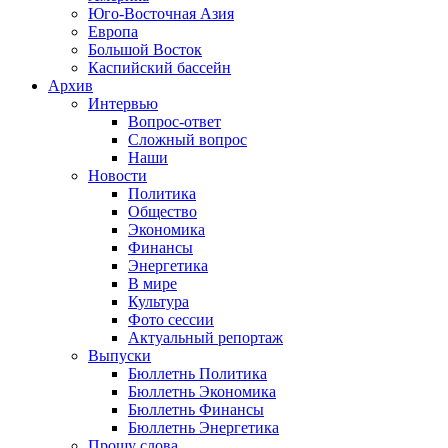
Юго-Восточная Азия
Европа
Большой Восток
Каспийский бассейн
Архив
Интервью
Вопрос-ответ
Сложный вопрос
Наши
Новости
Политика
Общество
Экономика
Финансы
Энергетика
В мире
Культура
Фото сессии
Актуальный репортаж
Выпуски
Бюллетнь Политика
Бюллетнь Экономика
Бюллетнь Финансы
Бюллетнь Энергетика
Прошу слова