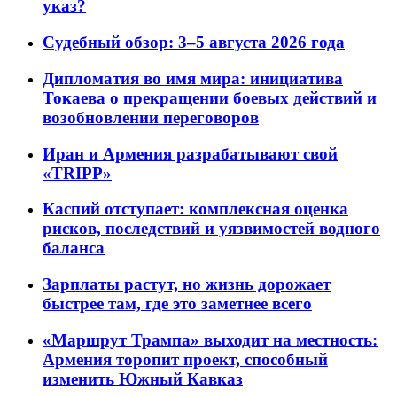
указ?
Судебный обзор: 3–5 августа 2026 года
Дипломатия во имя мира: инициатива
Токаева о прекращении боевых действий и
возобновлении переговоров
Иран и Армения разрабатывают свой
«TRIPP»
Каспий отступает: комплексная оценка
рисков, последствий и уязвимостей водного
баланса
Зарплаты растут, но жизнь дорожает
быстрее там, где это заметнее всего
«Маршрут Трампа» выходит на местность:
Армения торопит проект, способный
изменить Южный Кавказ