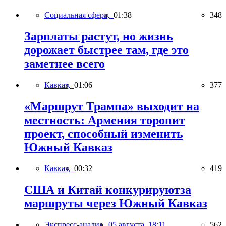
Социальная сфера,
01:38
348
Зарплаты растут, но жизнь
дорожает быстрее там, где это
заметнее всего
Кавказ,
01:06
377
«Маршрут Трампа» выходит на
местность: Армения торопит
проект, способный изменить
Южный Кавказ
Кавказ,
00:32
419
США и Китай конкурируютза
маршруты через Южный Кавказ
Экспресс-анализ,
05 августа, 18:11
562