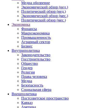
Медиа обозрение
Экономический обзор (нед.)
Политический обзор (нед.)
Экономический обзор (мес.)
Политический обзор (мес.)
Экономика
Финансы
Макроэкономика
Промышленность
Аграрный сектор
Бизнес
Внутриполитика
Законодательство
Госстроительство
Общество
Гендер
Религия
Права человека
Медиа
Безопасность
Социальная сфера
Внешполитика
Постсоветское пространство
Кавказ
Америка