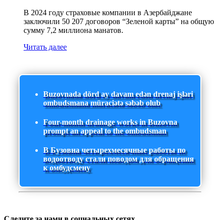
В 2024 году страховые компании в Азербайджане
заключили 50 207 договоров “Зеленой карты” на общую
сумму 7,2 миллиона манатов.
Читать далее
Buzovnada dörd ay davam edən drenaj işləri
ombudsmana müraciətə səbəb olub
Four-month drainage works in Buzovna
prompt an appeal to the ombudsman
В Бузовна четырехмесячные работы по
водоотводу стали поводом для обращения
к омбудсмену
Следите за нами в социальных сетях