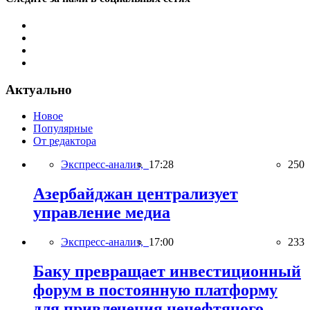
Актуально
Новое
Популярные
От редактора
Экспресс-анализ,
17:28
250
Азербайджан централизует
управление медиа
Экспресс-анализ,
17:00
233
Баку превращает инвестиционный
форум в постоянную платформу
для привлечения ненефтяного