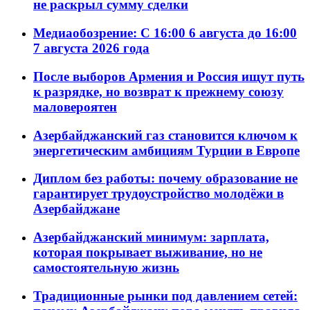
не раскрыл сумму сделки
Медиаобозрение: С 16:00 6 августа до 16:00
7 августа 2026 года
После выборов Армения и Россия ищут путь
к разрядке, но возврат к прежнему союзу
маловероятен
Азербайджанский газ становится ключом к
энергетическим амбициям Турции в Европе
Диплом без работы: почему образование не
гарантирует трудоустройство молодёжи в
Азербайджане
Азербайджанский минимум: зарплата,
которая покрывает выживание, но не
самостоятельную жизнь
Традиционные рынки под давлением сетей: