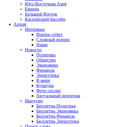
Юго-Восточная Азия
Европа
Большой Восток
Каспийский бассейн
Архив
Интервью
Вопрос-ответ
Сложный вопрос
Наши
Новости
Политика
Общество
Экономика
Финансы
Энергетика
В мире
Культура
Фото сессии
Актуальный репортаж
Выпуски
Бюллетнь Политика
Бюллетнь Экономика
Бюллетнь Финансы
Бюллетнь Энергетика
Прошу слова